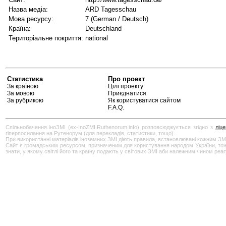
Назва медіа:
ARD Tagesschau
Мова ресурсу:
7 (German / Deutsch)
Країна:
Deutschland
Територіальне покриття:
national
Статистика
Про проект
За країною
Цілі проекту
За мовою
Приєднатися
За рубрикою
Як користуватися сайтом
F.A.Q.
Спільнобачення.ІноЗМІ (ex-InoZMI.Ruthenorum.info) розповсюджується згідно з
ліц
гіперпосилання на Рутенорум (для перекладів, статистики, тощо).
При використанні матеріалів іноземних ЗМІ діють правила, встановлювані кожним ЗМ
Сайт є громадським ресурсом, призначеним для користування народом України, тож бу
знати, у якому світлі його та країну подають у світових ЗМІ аби належним чином реа