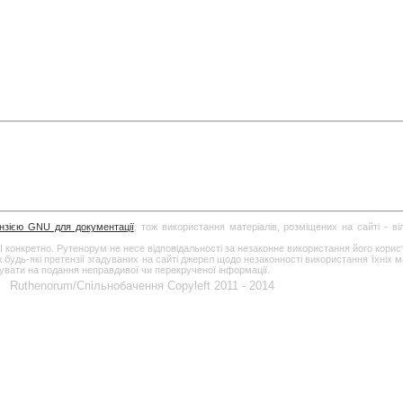
ензією GNU для документації
, тож використання матеріалів, розміщених на сайті - в
І конкретно. Рутенорум не несе відповідальності за незаконне використання його кори
дь-які претензії згадуваних на сайті джерел щодо незаконності використання їхніх ма
гувати на подання неправдивої чи перекрученої інформації.
Ruthenorum/Спільнобачення Copyleft 2011 - 2014