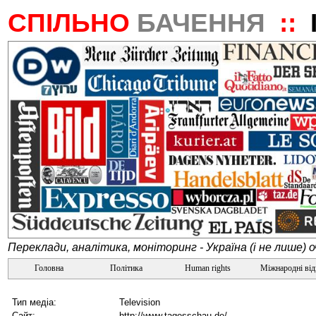
СПІЛЬНО
БАЧЕННЯ
::
Переклади, аналітика, моніторинг - Україна (і не лише) 
Головна
Політика
Human rights
Міжнародні ві
Тип медіа:
Television
Сайт:
http://www.tagesschau.de/