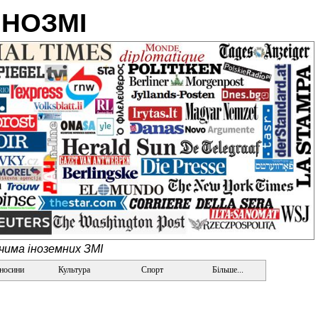
ІНОЗМІ
очима іноземних ЗМІ
дносини
Культура
Спорт
Більше...