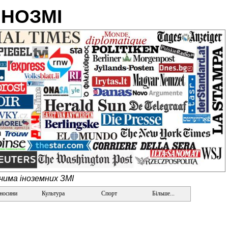
ІНОЗМІ
очима іноземних ЗМІ
дносини
Культура
Спорт
Більше...