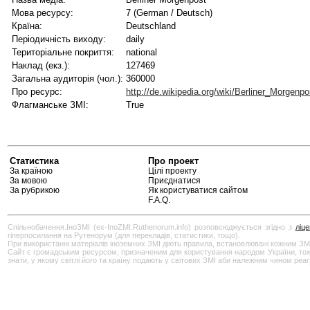
Мова ресурсу:
7 (German / Deutsch)
Країна:
Deutschland
Періодичність виходу:
daily
Територіальне покриття:
national
Наклад (екз.):
127469
Загальна аудиторія (чол.):
360000
Про ресурс:
http://de.wikipedia.org/wiki/Berliner_Morgenpo
Флагманське ЗМІ:
True
Статистика
Про проект
За країною
Цілі проекту
За мовою
Приєднатися
За рубрикою
Як користуватися сайтом
F.A.Q.
Спільнобачення.ІноЗМІ (ex-InoZMI.Ruthenorum.info) розповсюджується згідно з
ліц
гіперпосилання на Рутенорум (для перекладів, статистики, тощо).
При використанні матеріалів іноземних ЗМІ діють правила, встановлювані кожним ЗМ
Сайт є громадським ресурсом, призначеним для користування народом України, тож бу
знати, у якому світлі його та країну подають у світових ЗМІ аби належним чином реа