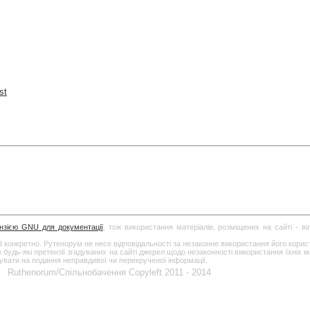
st
ензією GNU для документації
, тож використання матеріалів, розміщених на сайті - в
І конкретно. Рутенорум не несе відповідальності за незаконне використання його кори
дь-які претензії згадуваних на сайті джерел щодо незаконності використання їхніх ма
гувати на подання неправдивої чи перекрученої інформації.
Ruthenorum/Спільнобачення Copyleft 2011 - 2014