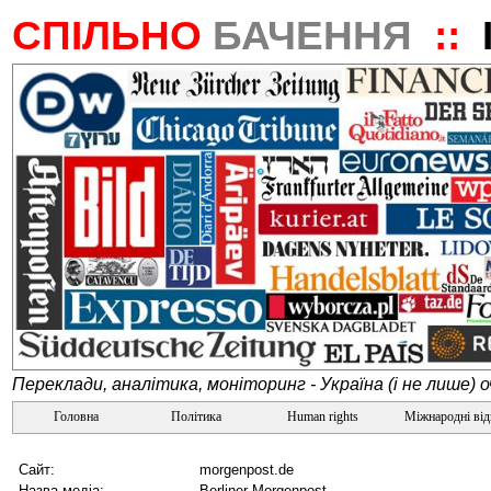
СПІЛЬНО
БАЧЕННЯ
::
Переклади, аналітика, моніторинг - Україна (і не лише) 
Головна
Політика
Human rights
Міжнародні ві
Сайт:
morgenpost.de
Назва медіа:
Berliner Morgenpost