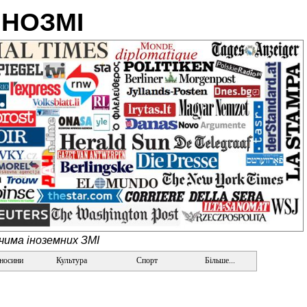
ІНОЗМІ
очима іноземних ЗМІ
дносини
Культура
Спорт
Більше...