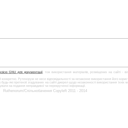
ензією GNU для документації
, тож використання матеріалів, розміщених на сайті - в
І конкретно. Рутенорум не несе відповідальності за незаконне використання його кори
дь-які претензії згадуваних на сайті джерел щодо незаконності використання їхніх ма
гувати на подання неправдивої чи перекрученої інформації.
Ruthenorum/Спільнобачення Copyleft 2011 - 2014