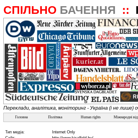
СПІЛЬНО
БАЧЕННЯ
::
Переклади, аналітика, моніторинг - Україна (і не лише) 
Головна
Політика
Human rights
Міжнародні ві
Тип медіа:
Internet Only
Сайт:
http://www.kisalfold.hu/