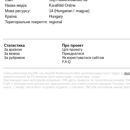
Назва медіа:
Kisalföld Online
Мова ресурсу:
14 (Hungarian / magyar)
Країна:
Hungary
Територіальне покриття:
regional
Статистика
Про проект
За країною
Цілі проекту
За мовою
Приєднатися
За рубрикою
Як користуватися сайтом
F.A.Q.
Спільнобачення.ІноЗМІ (ex-InoZMI.Ruthenorum.info) розповсюджується згідно з
ліц
гіперпосилання на Рутенорум (для перекладів, статистики, тощо).
При використанні матеріалів іноземних ЗМІ діють правила, встановлювані кожним ЗМ
Сайт є громадським ресурсом, призначеним для користування народом України, тож бу
знати, у якому світлі його та країну подають у світових ЗМІ аби належним чином реа