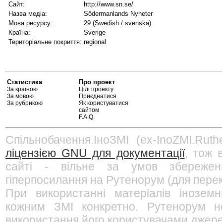
Сайт:
http://www.sn.se/
Назва медіа:
Södermanlands Nyheter
Мова ресурсу:
29 (Swedish / svenska)
Країна:
Sverige
Територіальне покриття:
regional
Статистика
Про проект
За країною
Цілі проекту
За мовою
Приєднатися
За рубрикою
Як користуватися
сайтом
F.A.Q.
Спільнобачення.ІноЗМІ (ex-InoZMI.Ruth
ліцензією GNU для документації
, тож 
сайті - вільне за умов збережен
гіперпосилання на Рутенорум (для перек
При використанні матеріалів інозем
кожним ЗМІ конкретно. Рутенорум не
використання його користувачами джерел