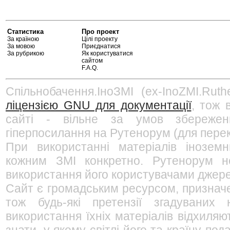
Статистика
Про проект
За країною
Цілі проекту
За мовою
Приєднатися
За рубрикою
Як користуватися
сайтом
F.A.Q.
Спільнобачення.ІноЗМІ (ex-InoZMI.Ruth
ліцензією GNU для документації
, тож 
сайті - вільне за умов збережен
гіперпосилання на Рутенорум (для перек
При використанні матеріалів інозем
кожним ЗМІ конкретно. Рутенорум не
використання його користувачами джерел
Сайт є громадським ресурсом, признач
тож будь-які претензії згадуваних
використання їхніх матеріалів відхиляю