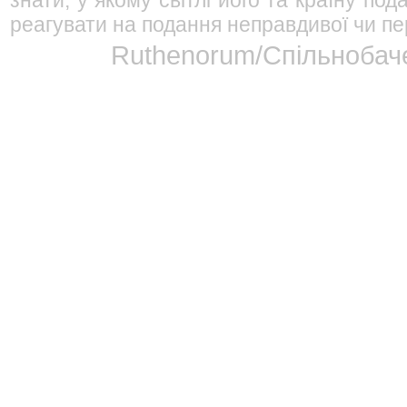
знати, у якому світлі його та країну п
реагувати на подання неправдивої чи пе
Ruthenorum/Спільнобаче