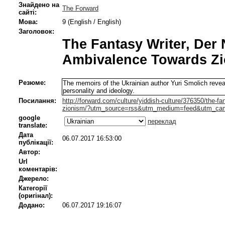
Знайдено на
The Forward
сайті:
Мова:
9 (English / English)
Заголовок:
The Fantasy Writer, Der 
Ambivalence Towards Z
Резюме:
The memoirs of the Ukrainian author Yuri Smolich reveal 
personality and ideology.
Посилання:
http://forward.com/culture/yiddish-culture/376350/the-fa
zionism/?utm_source=rss&utm_medium=feed&utm_ca
google
переклад
translate:
Дата
06.07.2017 16:53:00
публікації:
Автор:
Url
коментарів:
Джерело:
Категорії
(оригінал):
Додано:
06.07.2017 19:16:07