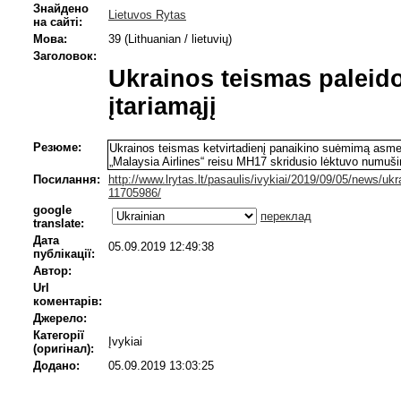
Знайдено
Lietuvos Rytas
на сайті:
Мова:
39 (Lithuanian / lietuvių)
Заголовок:
Ukrainos teismas paleido
įtariamąjį
Резюме:
Ukrainos teismas ketvirtadienį panaikino suėmimą asmeni
„Malaysia Airlines“ reisu MH17 skridusio lėktuvo numuš
Посилання:
http://www.lrytas.lt/pasaulis/ivykiai/2019/09/05/news/ukr
11705986/
google
переклад
translate:
Дата
05.09.2019 12:49:38
публікації:
Автор:
Url
коментарів:
Джерело:
Категорії
Įvykiai
(оригінал):
Додано:
05.09.2019 13:03:25