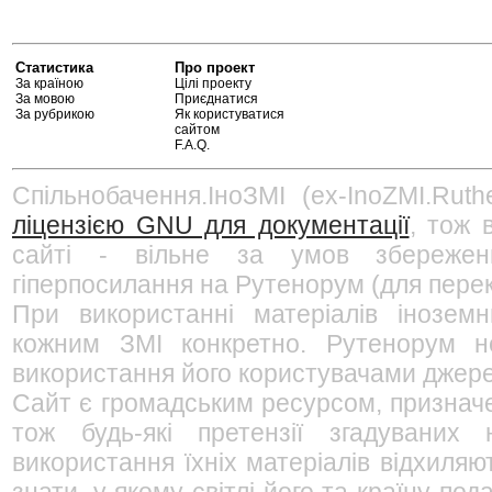
Статистика
Про проект
За країною
Цілі проекту
За мовою
Приєднатися
За рубрикою
Як користуватися
сайтом
F.A.Q.
Спільнобачення.ІноЗМІ (ex-InoZMI.Ruth
ліцензією GNU для документації
, тож 
сайті - вільне за умов збережен
гіперпосилання на Рутенорум (для перек
При використанні матеріалів інозем
кожним ЗМІ конкретно. Рутенорум не
використання його користувачами джерел
Сайт є громадським ресурсом, признач
тож будь-які претензії згадуваних
використання їхніх матеріалів відхиляю