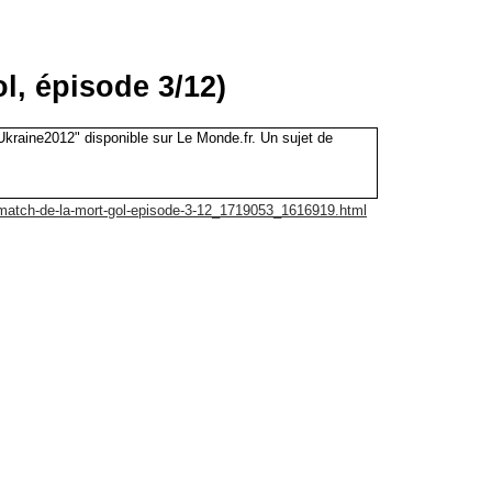
l, épisode 3/12)
Ukraine2012" disponible sur Le Monde.fr. Un sujet de
-match-de-la-mort-gol-episode-3-12_1719053_1616919.html