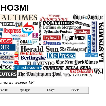
ІНОЗМІ
очима іноземних ЗМІ
дносини
Культура
Спорт
Більше...