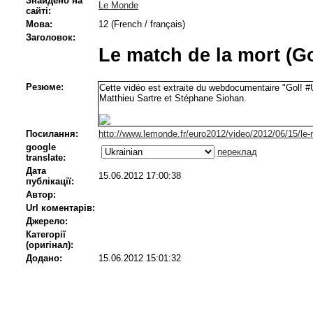
Знайдено на
Le Monde
сайті:
Мова:
12 (French / français)
Заголовок:
Le match de la mort (Go
Резюме:
Cette vidéo est extraite du webdocumentaire "Gol! #
Matthieu Sartre et Stéphane Siohan.
Посилання:
http://www.lemonde.fr/euro2012/video/2012/06/15/le
google
переклад
translate:
Дата
15.06.2012 17:00:38
публікації:
Автор:
Url коментарів:
Джерело:
Категорії
(оригінал):
Додано:
15.06.2012 15:01:32