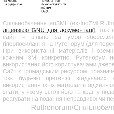
За мовою
Приєднатися
За рубрикою
Як користуватися
сайтом
F.A.Q.
Спільнобачення.ІноЗМІ (ex-InoZMI.Ruth
ліцензією GNU для документації
, тож 
сайті - вільне за умов збережен
гіперпосилання на Рутенорум (для перек
При використанні матеріалів інозем
кожним ЗМІ конкретно. Рутенорум не
використання його користувачами джерел
Сайт є громадським ресурсом, признач
тож будь-які претензії згадуваних
використання їхніх матеріалів відхиляю
знати, у якому світлі його та країну п
реагувати на подання неправдивої чи пе
Ruthenorum/Спільнобаче