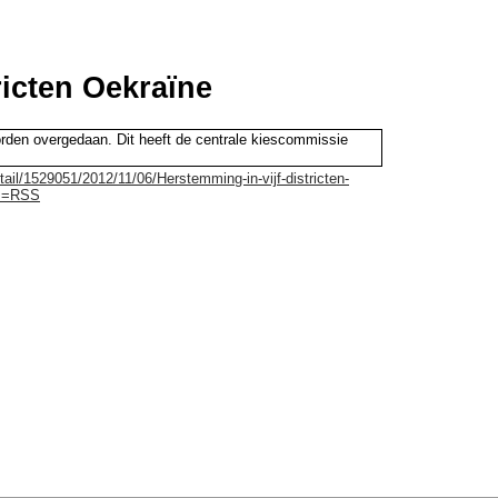
ricten Oekraïne
worden overgedaan. Dit heeft de centrale kiescommissie
ail/1529051/2012/11/06/Herstemming-in-vijf-districten-
um=RSS