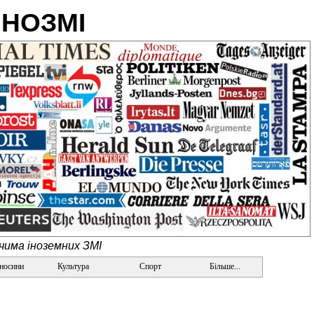
ІНОЗМІ
очима іноземних ЗМІ
дносини
Культура
Спорт
Більше...