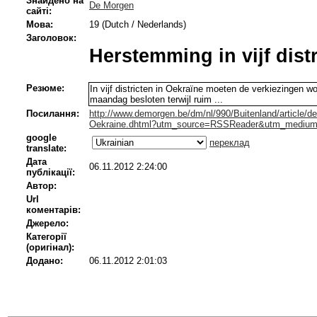
Знайдено на
De Morgen
сайті:
Мова:
19 (Dutch / Nederlands)
Заголовок:
Herstemming in vijf dist
Резюме:
In vijf districten in Oekraïne moeten de verkiezingen 
maandag besloten terwijl ruim ...
Посилання:
http://www.demorgen.be/dm/nl/990/Buitenland/article/det
Oekraine.dhtml?utm_source=RSSReader&utm_medi
google
переклад
translate:
Дата
06.11.2012 2:24:00
публікації:
Автор:
Url
коментарів:
Джерело:
Категорії
(оригінал):
Додано:
06.11.2012 2:01:03