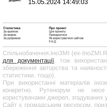
Додано:
15.05.2024 14:49:03
Статистика
Про проект
За країною
Цілі проекту
За мовою
Приєднатися
За рубрикою
Як користуватися сайтом
F.A.Q.
Спільнобачення.ІноЗМІ (ex-InoZMI.R
для документації
, тож використан
збереження авторства та наявност
статистики, тощо).
При використанні матеріалів іно
конкретно. Рутенорум не несе 
користувачами джерел, згадуваних у
Сайт є громадським ресурсом, приз