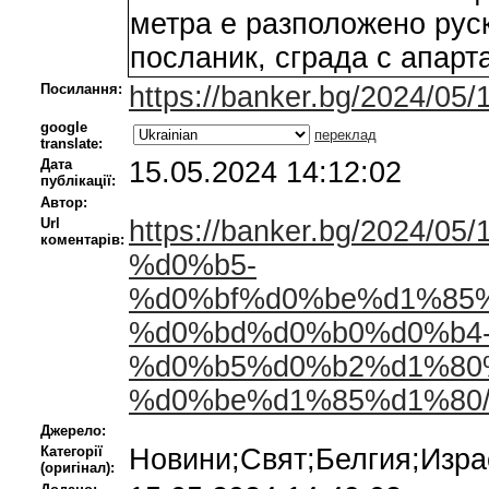
метра е разположено руск
посланик, сграда с апарт
Посилання:
https://banker.bg/2024/05
google
переклад
translate:
Дата
15.05.2024 14:12:02
публікації:
Автор:
Url
https://banker.bg/202
коментарів:
%d0%b5-
%d0%bf%d0%be%d1%85
%d0%bd%d0%b0%d0%b4-
%d0%b5%d0%b2%d1%80
%d0%be%d1%85%d1%80/#
Джерело:
Категорії
Новини;Свят;Белгия;Изр
(оригінал):