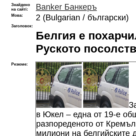
Знайдено
Banker Банкеръ
на сайті:
Мова:
2 (Bulgarian / български)
Заголовок:
Белгия е похарчил
Руското посолст
Резюме:
З
в Юкел – една от 19-е об
разпореденото от Кремъл 
милиони на белгийските д