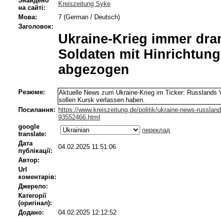
Знайдено
Kreiszeitung Syke
на сайті:
Мова:
7 (German / Deutsch)
Заголовок:
Ukraine-Krieg immer dra
Soldaten mit Hinrichtun
abgezogen
Резюме:
Aktuelle News zum Ukraine-Krieg im Ticker: Russlands V
sollen Kursk verlassen haben.
Посилання:
https://www.kreiszeitung.de/politik/ukraine-news-russland
93552466.html
google
переклад
translate:
Дата
04.02.2025 11:51:06
публікації:
Автор:
Url
коментарів:
Джерело:
Категорії
(оригінал):
Додано:
04.02.2025 12:12:52