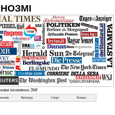
ІНОЗМІ
очима іноземних ЗМІ
дносини
Культура
Спорт
Більше...