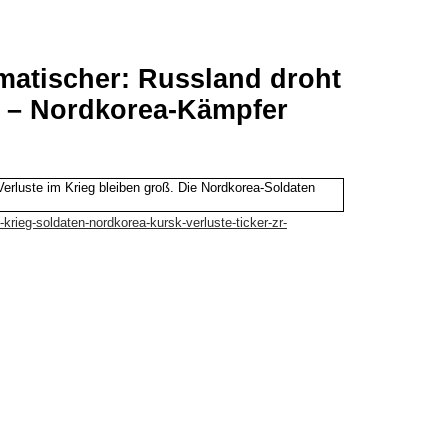
matischer: Russland droht
g – Nordkorea-Kämpfer
erluste im Krieg bleiben groß. Die Nordkorea-Soldaten
-krieg-soldaten-nordkorea-kursk-verluste-ticker-zr-