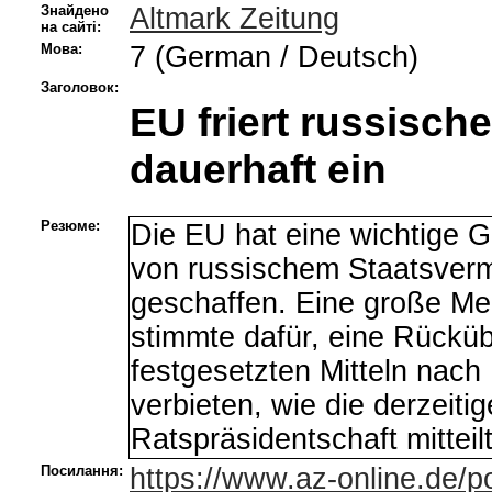
Знайдено
Altmark Zeitung
на сайті:
Мова:
7 (German / Deutsch)
Заголовок:
EU friert russisc
dauerhaft ein
Резюме:
Die EU hat eine wichtige G
von russischem Staatsverm
geschaffen. Eine große Meh
stimmte dafür, eine Rückü
festgesetzten Mitteln nach
verbieten, wie die derzeiti
Ratspräsidentschaft mitteil
Посилання:
https://www.az-online.de/pol