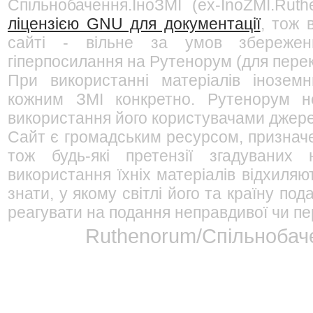
Спільнобачення.ІноЗМІ (ex-InoZMI.Ruth
ліцензією GNU для документації
, тож 
сайті - вільне за умов збережен
гіперпосилання на Рутенорум (для перек
При використанні матеріалів інозем
кожним ЗМІ конкретно. Рутенорум не
використання його користувачами джерел
Сайт є громадським ресурсом, признач
тож будь-які претензії згадуваних
використання їхніх матеріалів відхиляю
знати, у якому світлі його та країну п
реагувати на подання неправдивої чи пе
Ruthenorum/Спільнобаче