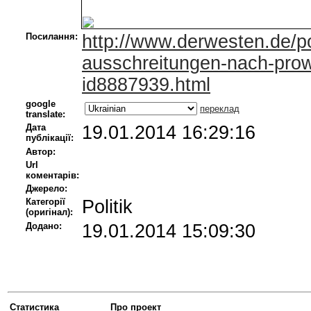
Посилання:
http://www.derwesten.de/po
ausschreitungen-nach-prow
id8887939.html
google
переклад
translate:
Дата
19.01.2014 16:29:16
публікації:
Автор:
Url
коментарів:
Джерело:
Категорії
Politik
(оригінал):
Додано:
19.01.2014 15:09:30
Статистика
Про проект