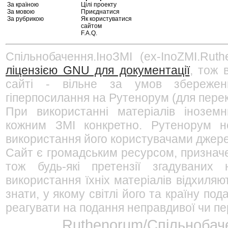
За країною
Цілі проекту
За мовою
Приєднатися
За рубрикою
Як користуватися
сайтом
F.A.Q.
Спільнобачення.ІноЗМІ (ex-InoZMI.Ruth
ліцензією GNU для документації
, тож 
сайті - вільне за умов збережен
гіперпосилання на Рутенорум (для перек
При використанні матеріалів інозем
кожним ЗМІ конкретно. Рутенорум не
використання його користувачами джерел
Сайт є громадським ресурсом, признач
тож будь-які претензії згадуваних
використання їхніх матеріалів відхиляю
знати, у якому світлі його та країну п
реагувати на подання неправдивої чи пе
Ruthenorum/Спільнобаче