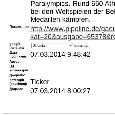
Paralympics. Rund 550 Ath
bei den Weltspielen der Be
Medaillen kämpfen.
Посилання:
http://www.pipeline.de/ga
kat=20&ausgabe=65378&re
google
переклад
translate:
Дата
07.03.2014 9:48:42
публікації:
Автор:
Url
коментарів:
Джерело:
Категорії
Ticker
(оригінал):
Додано:
07.03.2014 8:00:27