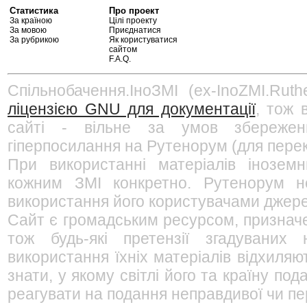
Статистика
Про проект
За країною
Цілі проекту
За мовою
Приєднатися
За рубрикою
Як користуватися
сайтом
F.A.Q.
Спільнобачення.ІноЗМІ (ex-InoZMI.Ruth
ліцензією GNU для документації
, тож 
сайті - вільне за умов збережен
гіперпосилання на Рутенорум (для перек
При використанні матеріалів інозем
кожним ЗМІ конкретно. Рутенорум не
використання його користувачами джерел
Сайт є громадським ресурсом, признач
тож будь-які претензії згадуваних
використання їхніх матеріалів відхиляю
знати, у якому світлі його та країну п
реагувати на подання неправдивої чи пе