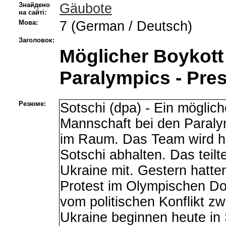
Знайдено
Gäubote
на сайті:
Мова:
7 (German / Deutsch)
Заголовок:
Möglicher Boykott 
Paralympics - Pre
Резюме:
Sotschi (dpa) - Ein möglich
Mannschaft bei den Paralym
im Raum. Das Team wird he
Sotschi abhalten. Das teil
Ukraine mit. Gestern hatten 
Protest im Olympischen Do
vom politischen Konflikt z
Ukraine beginnen heute in 