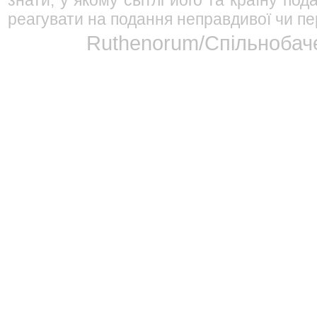
знати, у якому світлі його та країну п
реагувати на подання неправдивої чи пе
Ruthenorum/Спільнобаче