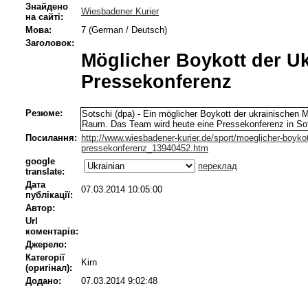
Знайдено
Wiesbadener Kurier
на сайті:
Мова:
7 (German / Deutsch)
Заголовок:
Möglicher Boykott der Uk
Pressekonferenz
Резюме:
Sotschi (dpa) - Ein möglicher Boykott der ukrainischen 
Raum. Das Team wird heute eine Pressekonferenz in Sotsc
Посилання:
http://www.wiesbadener-kurier.de/sport/moeglicher-boykot
pressekonferenz_13940452.htm
google
переклад
translate:
Дата
07.03.2014 10:05:00
публікації:
Автор:
Url
коментарів:
Джерело:
Категорії
Kirn
(оригінал):
Додано:
07.03.2014 9:02:48