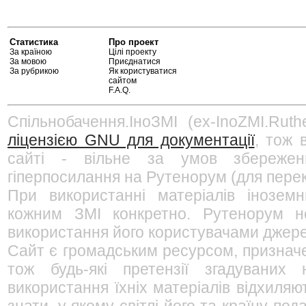
Статистика
Про проект
За країною
Цілі проекту
За мовою
Приєднатися
За рубрикою
Як користуватися
сайтом
F.A.Q.
Спільнобачення.ІноЗМІ (ex-InoZMI.Ruth
ліцензією GNU для документації
, тож 
сайті - вільне за умов збережен
гіперпосилання на Рутенорум (для перек
При використанні матеріалів інозем
кожним ЗМІ конкретно. Рутенорум не
використання його користувачами джерел
Сайт є громадським ресурсом, признач
тож будь-які претензії згадуваних
використання їхніх матеріалів відхиляю