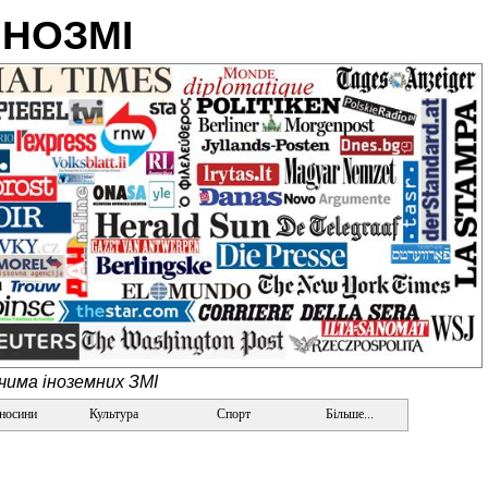
ІНОЗМІ
очима іноземних ЗМІ
дносини
Культура
Спорт
Більше...