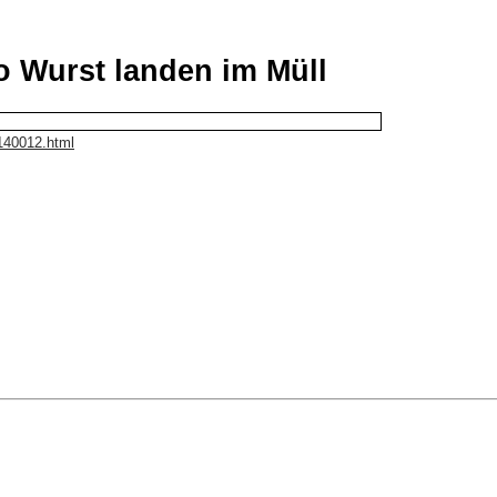
lo Wurst landen im Müll
2140012.html