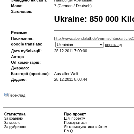
Знайдено на сайті:
Hamburger Abendblatt
Мова:
7 (German / Deutsch)
Заголовок:
Ukraine: 850 000 Ki
Резюме:
Посилання:
http://www.abendblatt.de/vermischtes/article
google translate:
переклад
Дата публікації:
28.12.2011 7:00:00
Автор:
Url коментарів:
Джерело:
Категорії (оригінал):
Aus aller Welt
Додано:
28.12.2011 8:03:44
Переклад
Статистика
Про проект
За країною
Цілі проекту
За мовою
Приєднатися
За рубрикою
Як користуватися сайтом
F.A.Q.