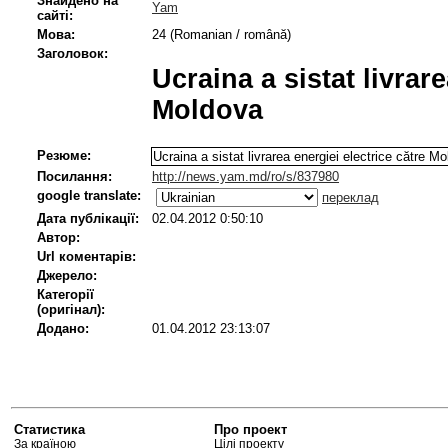
Знайдено на
Yam
сайті:
Мова:
24 (Romanian / română)
Заголовок:
Ucraina a sistat livrare
Moldova
Резюме:
Ucraina a sistat livrarea energiei electrice către M
Посилання:
http://news.yam.md/ro/s/837980
google translate:
переклад
Дата публікації:
02.04.2012 0:50:10
Автор:
Url коментарів:
Джерело:
Категорії
(оригінал):
Додано:
01.04.2012 23:13:07
Статистика
Про проект
За країною
Цілі проекту