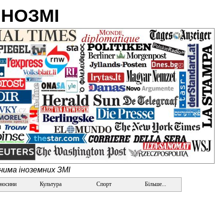
ІНОЗМІ
очима іноземних ЗМІ
дносини
Культура
Спорт
Більше...