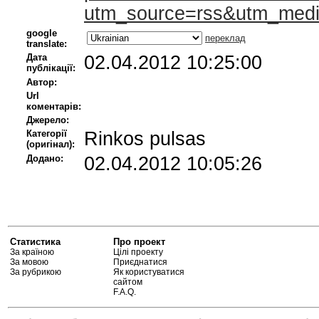
utm_source=rss&utm_med
google
переклад
translate:
Дата
02.04.2012 10:25:00
публікації:
Автор:
Url
коментарів:
Джерело:
Категорії
Rinkos pulsas
(оригінал):
Додано:
02.04.2012 10:05:26
Статистика
Про проект
За країною
Цілі проекту
За мовою
Приєднатися
За рубрикою
Як користуватися
сайтом
F.A.Q.