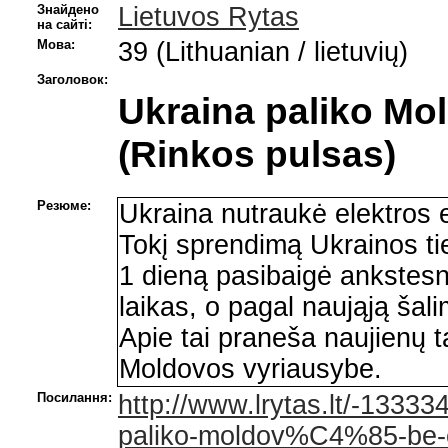
Знайдено
Lietuvos Rytas
на сайті:
Мова:
39 (Lithuanian / lietuvių)
Заголовок:
Ukraina paliko Mo
(Rinkos pulsas)
Резюме:
Ukraina nutraukė elektros 
Tokį sprendimą Ukrainos ti
1 dieną pasibaigė ankstesn
laikas, o pagal naująją šali
Apie tai praneša naujienų 
Moldovos vyriausybe.
Посилання:
http://www.lrytas.lt/-133
paliko-moldov%C4%85-be-e