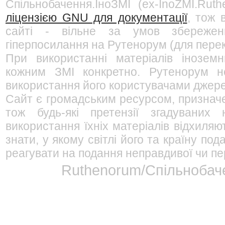
Спільнобачення.ІноЗМІ (ex-InoZMI.Ruth
ліцензією GNU для документації
, тож 
сайті - вільне за умов збережен
гіперпосилання на Рутенорум (для перек
При використанні матеріалів інозем
кожним ЗМІ конкретно. Рутенорум не
використання його користувачами джерел
Сайт є громадським ресурсом, признач
тож будь-які претензії згадуваних
використання їхніх матеріалів відхиляю
знати, у якому світлі його та країну п
реагувати на подання неправдивої чи пе
Ruthenorum/Спільнобаче