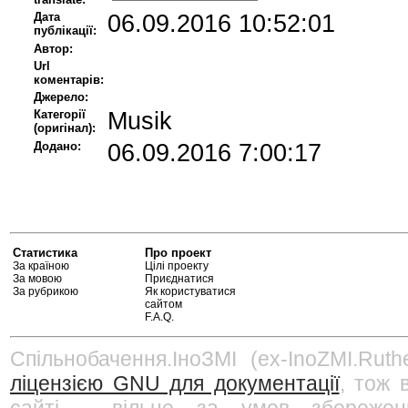
Дата
06.09.2016 10:52:01
публікації:
Автор:
Url
коментарів:
Джерело:
Категорії
Musik
(оригінал):
Додано:
06.09.2016 7:00:17
Статистика
Про проект
За країною
Цілі проекту
За мовою
Приєднатися
За рубрикою
Як користуватися
сайтом
F.A.Q.
Спільнобачення.ІноЗМІ (ex-InoZMI.Ruth
ліцензією GNU для документації
, тож 