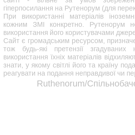
сайті - вільне за умов збережен
гіперпосилання на Рутенорум (для перек
При використанні матеріалів інозем
кожним ЗМІ конкретно. Рутенорум не
використання його користувачами джерел
Сайт є громадським ресурсом, признач
тож будь-які претензії згадуваних
використання їхніх матеріалів відхиляю
знати, у якому світлі його та країну п
реагувати на подання неправдивої чи пе
Ruthenorum/Спільнобаче