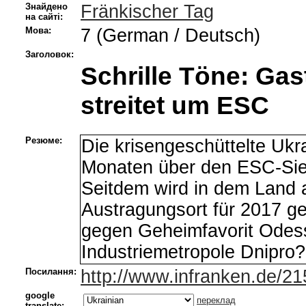
Знайдено
Fränkischer Tag
на сайті:
Мова:
7 (German / Deutsch)
Заголовок:
Schrille Töne: Ga
streitet um ESC
Резюме:
Die krisengeschüttelte Ukr
Monaten über den ESC-Sie
Seitdem wird in dem Land a
Austragungsort für 2017 ges
gegen Geheimfavorit Odess
Industriemetropole Dnipro?
Посилання:
http://www.infranken.de/2
google
переклад
translate: