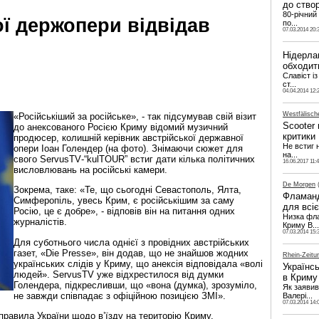
до ство
80-річний
ї держопери відвідав
по...
07.03.2014 20:
Нідерла
обходит
Славіст і
ст...
04.04.2014 12:
Westfälisc
«Російськіший за російське», - так підсумував свій візит
Scooter
до анексованого Росією Криму відомий музичний
критики
продюсер, колишній керівник австрійської державної
Не встиг 
опери Іоан Голендер (на фото). Знімаючи сюжет для
на...
свого
ServusTV
-“
kulTOUR
” встиг дати кілька політичних
16.06.2017 11:
висловлювань на російські камери.
De Morgen
(
Зокрема, таке: «Те, що сьогодні Севастополь, Ялта,
Фламанд
Симферопіль, увесь Крим, є російськішим за саму
для всіє
Росію, це є добре», - відповів він на питання одних
Низка фла
журналістів.
Криму В...
07.03.2014 15:
Для суботнього числа однієї з провідних австрійських
газет, «
Die Presse
», він додав, що не знайшов жодних
Rhein-Zeitu
українських слідів у Криму, що анексія відповідала «волі
Українсь
людей».
ServusTV
уже відхрестилося від думки
в Криму
Голендера, підкресливши, що «вона (думка), зрозуміло,
Як заявив
не завжди співпадає з офіційною позицією ЗМІ».
Валері...
07.03.2014 14:
правила України щодо в’їзду на територію Криму.