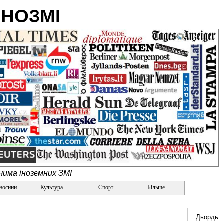
ІНОЗМІ
очима іноземних ЗМІ
дносини
Культура
Спорт
Більше...
Дьордь 