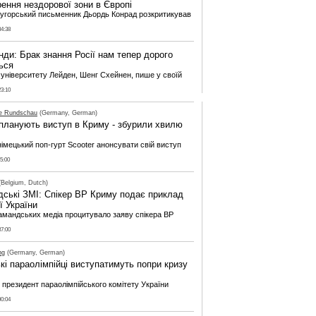
рення нездорової зони в Європі
 угорський письменник Дьордь Конрад розкритикував
34:38
нди: Брак знання Росії нам тепер дорого
ься
з університету Лейден, Шенг Схейнен, пише у своїй
23:10
he Rundschau
(Germany, German)
 планують виступ в Криму - збурили хвилю
німецький поп-гурт Scooter анонсувати свій виступ
45:00
Belgium, Dutch)
ські ЗМІ: Спікер ВР Криму подає приклад
ї України
мандських медіа процитувало заяву спікера ВР
37:00
ng
(Germany, German)
кі параолімпійці виступатимуть попри кризу
 президент параолімпійського комітету України
00:04