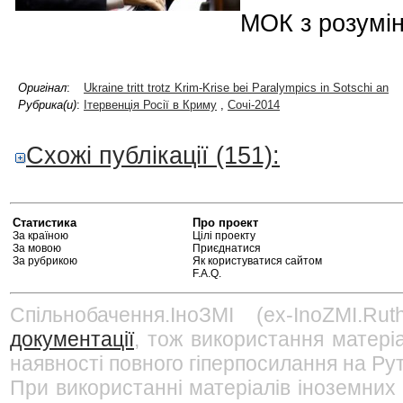
МОК з розумін
Оригінал
:
Ukraine tritt trotz Krim-Krise bei Paralympics in Sotschi an
Рубрика(и)
:
Ітервенція Росії в Криму
,
Сочі-2014
Схожі публікації (151):
Статистика
Про проект
За країною
Цілі проекту
За мовою
Приєднатися
За рубрикою
Як користуватися сайтом
F.A.Q.
Спільнобачення.ІноЗМІ (ex-InoZMI.R
документації
, тож використання матері
наявності повного гіперпосилання на Рут
При використанні матеріалів іноземних