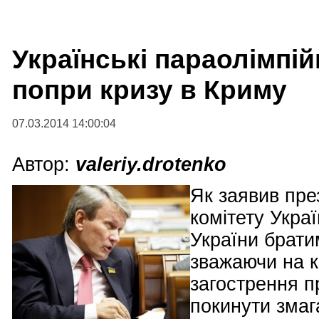
Українські параолімпі
попри кризу в Криму
07.03.2014 14:00:04
Автор:
valeriy.drotenko
Як заявив пре
комітету Укра
України брати
зважаючи на к
загострення п
покинути змаг