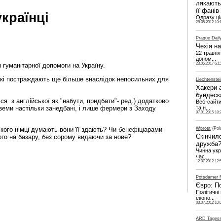
лякають
її фанів
українці
Одразу ціл
28.05.2012 10:
Prague Dail
Чехія на
22 травня
допом...
23.05.2017 6:1
 гуманітарної допомоги на Україну.
 які постраждають ще більше внаслідок непосильних для
Liechtenstei
Хакери 
бундеск
ся з англійської як "набути, придбати"- ред.) додатково
Веб-сайт
еми настільки занедбані, і лише фермери з Заходу
та н...
07.01.2015 18:
Wprost
(Pol
 кого німці думають вони її здають? Чи бенефіціарами
Скінчил
го на базару, без сорому видаючи за нове?
дружба
Чинна укр
час...
12.07.2012 12:
Potsdamer 
Євро: П
Політичні
еконо...
03.07.2012 10:
ARD Tages