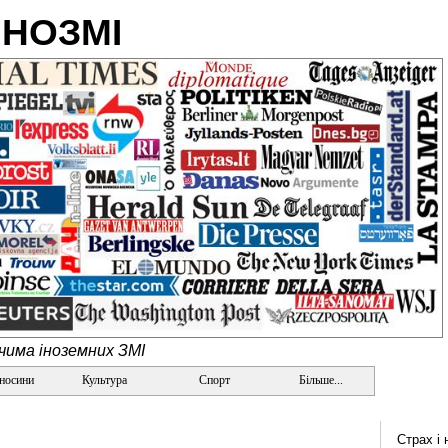
ІНОЗМІ
очима іноземних ЗМІ
дносини
Культура
Спорт
Більше...
Страх і 