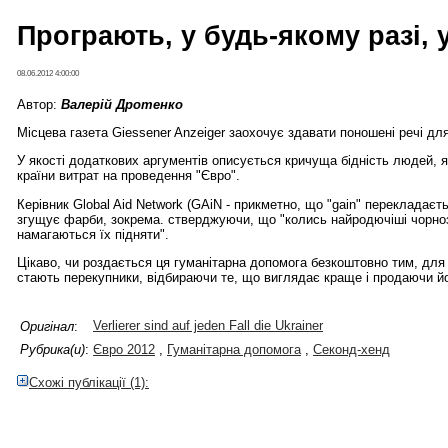
Програють, у будь-якому разі, 
08.06.2012 4:00:00
Автор:
Валерій Дротенко
Місцева газета Giessener Anzeiger заохочує здавати поношені речі для
У якості додаткових аргументів описується кричуща бідність людей,
країни витрат на проведення "Євро".
Керівник Global Aid Network (GAiN - прикметно, що "gain" перекладаєть
згущує фарби, зокрема. стверджуючи, що "колись найродючіші чорноз
намагаються їх підняти".
Цікаво, чи роздається ця гуманітарна допомога безкоштовно тим, для
стають перекупники, відбираючи те, що виглядає краще і продаючи йо
Verlierer sind auf jeden Fall die Ukrainer
Оригінал
:
Рубрика(и)
:
Євро 2012
,
Гуманітарна допомога
,
Секонд-хенд
Схожі публікації (1):