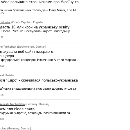
 уболівальників страшилками про Україну та
а низка британських таблоїдів – Daily Mirror, The M...
17:42
y Monitor
(Czech Republic, English)
дасть 16 млн крон на українську освіту
, Прага - Чеське Республіка надасть благодійну
5:26
ner Volksblatt
(Liechtenstein, German)
атакували веб-сайт німецького
анцлера
и федеральної канцлерші Німеччини Ангели Меркель
25:00
and, Polish)
ося "Євро" - скінчилася польсько-українська
?
аїнська влада вирішила скасувати досягнуту ще за
51:51
Neueste Nachrichten
(Germany, German)
охмілля після свята
 підсумки "Євро" є, вочевидь, позитивнішими за
00:00
schau
(Germany, German)