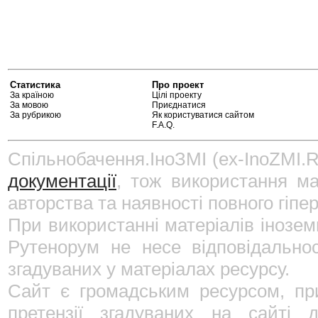
Статистика
Про проект
За країною
Цілі проекту
За мовою
Приєднатися
За рубрикою
Як користуватися сайтом
F.A.Q.
Спільнобачення.ІноЗМІ (ex-InoZMI.R
документації
, тож використання ма
авторства та наявності повного гіпе
При використанні матеріалів інозе
Рутенорум не несе відповідально
згадуваних у матеріалах ресурсу.
Сайт є громадським ресурсом, пр
претензії згадуваних на сайті 