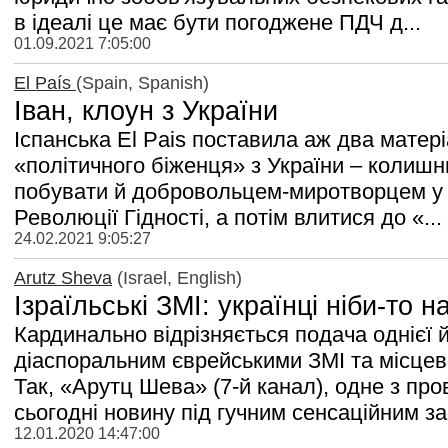
в ідеалі це має бути погоджене ПДЧ д...
01.09.2021 7:05:00
El País
(Spain, Spanish)
Іван, клоун з України
Іспанська El Pais поставила аж два матер
«політичного біженця» з України – колишнь
побувати й добровольцем-миротворцем у Ю
Революції Гідності, а потім влитися до «...
24.02.2021 9:05:27
Arutz Sheva
(Israel, English)
Ізраїльські ЗМІ: українці ніби-то 
Кардинально відрізняється подача однієї й 
діаспоральним єврейськими ЗМІ та місце
Так, «Арутц Шева» (7-й канал), одне з про
сьогодні новину під гучним сенсаційним за.
12.01.2020 14:47:00