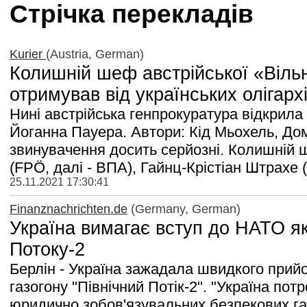
Стрічка перекладів
Kurier
(Austria, German)
Колишній шеф австрійської «Вільн
отримував від українських олігарх
Нині австрійська генпрокуратура відкрила
Йоганна Пауера. Автори: Кід Мьохель, До
звинувачення досить серйозні. Колишній ш
(FPÖ, далі - ВПА), Гайнц-Крістіан Штрахе (
25.11.2021 17:30:41
Finanznachrichten.de
(Germany, German)
Україна вимагає вступ до НАТО як
Потоку-2
Берлін - Україна зажадала швидкого прий
газогону "Північний Потік-2". "Україна пот
юридично зобов'язувальних безпекових га