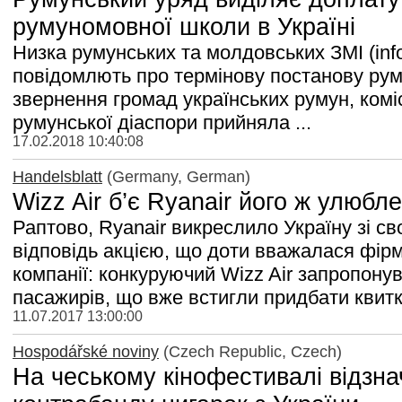
румуномовної школи в Україні
Низка румунських та молдовських ЗМІ (infopr
повідомлють про термінову постанову руму
звернення громад українських румун, комі
румунської діаспори прийняла ...
17.02.2018 10:40:08
Handelsblatt
(Germany, German)
Wizz Air б’є Ryanair його ж улюб
Раптово, Ryanair викреслило Україну зі св
відповідь акцією, що доти вважалася фір
компанії: конкуруючий Wizz Air запропону
пасажирів, що вже встигли придбати квитки
11.07.2017 13:00:00
Hospodářské noviny
(Czech Republic, Czech)
На чеському кінофестивалі відзна