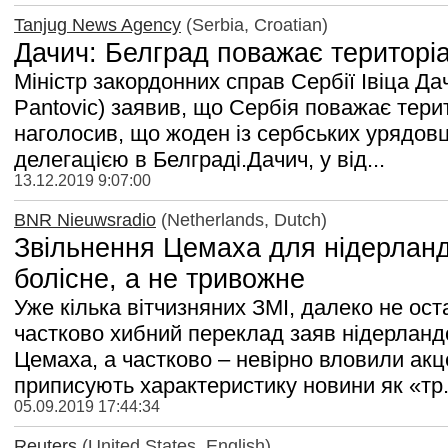
Tanjug News Agency
(Serbia, Croatian)
Дачич: Белград поважає територіа
Міністр закордонних справ Сербії Івіца Дач
Pantovic) заявив, що Сербія поважає терит
наголосив, що жоден із сербських урядовц
делегацією в Белграді.Дачич, у від...
13.12.2019 9:07:00
BNR Nieuwsradio
(Netherlands, Dutch)
Звільнення Цемаха для нідерланд
болісне, а не тривожне
Уже кілька вітчизняних ЗМІ, далеко не ост
частково хибний переклад заяв нідерланд
Цемаха, а частково – невірно вловили акцен
приписують характеристику новини як «тр.
05.09.2019 17:44:34
Reuters
(United States, English)