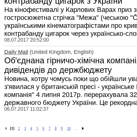
контрабанду цигарок з України
На кінофестивалі у Карлових Варах приз 
гостросюжетна стрічка "Межа" (чеською "Č
українськими кінематографістами про крив
контрабанду цигарок через українсько-сло
08.07.2017 20:52:00
Daily Mail
(United Kingdom, English)
Об'єднана гірничо-хімічна компан
дивідендів до держбюджету
Новина, котру чомусь поки що обійшли ува
з'явилася у британській пресі - українське
компанія" 4 липня 2017р. перерахувала 32
державного бюджету України. Це рекордна 
06.07.2017 11:02:37
[1]
2
3
4
5
6
7
8
9
10
…