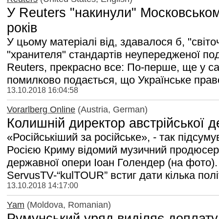
У Reuters "накинули" Московськом
років
У цьому матеріалі від, здавалося б, "світ
"хранителя" стандартів неупередженої пода
Reuters, прекрасно все: По-перше, ще у с
помилково подається, що Українське право
13.10.2018 16:04:58
Vorarlberg Online
(Austria, German)
Колишній директор австрійської 
«Російськіший за російське», - так підсуму
Росією Криму відомий музичний продюсер,
державної опери Іоан Голендер (на фото)
ServusTV-“kulTOUR” встиг дати кілька політ
13.10.2018 14:17:00
Yam
(Moldova, Romanian)
Румунський уряд виділяє доплату