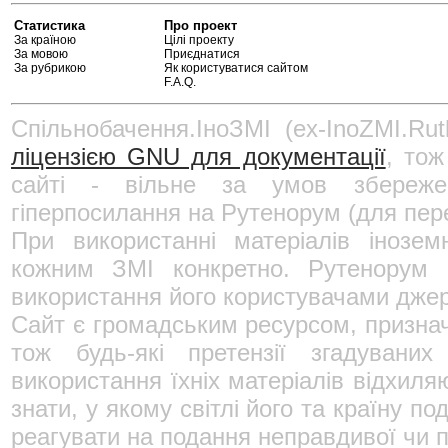
Статистика
Про проект
За країною
Цілі проекту
За мовою
Приєднатися
За рубрикою
Як користуватися сайтом
F.A.Q.
Спільнобачення.ІноЗМІ (ex-InoZMI.Rut
ліцензією GNU для документації
, тож
сайті - вільне за умов збереже
гіперпосилання на Рутенорум (для пере
При використанні матеріалів інозе
кожним ЗМІ конкретно. Рутенорум н
використання його користувачами джер
Сайт є громадським ресурсом, призна
тож будь-які претензії згадувани
використання їхніх матеріалів відхиля
знати, у якому світлі його та країну 
реагувати на подання неправдивої чи п