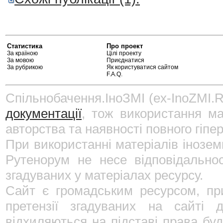
Статистика
Про проект
За країною
Цілі проекту
За мовою
Приєднатися
За рубрикою
Як користуватися сайтом
F.A.Q.
Спільнобачення.ІноЗМІ (ex-InoZMI.R
документації
, тож використання ма
авторства та наявності повного гіпе
При використанні матеріалів інозе
Рутенорум не несе відповідально
згадуваних у матеріалах ресурсу.
Сайт є громадським ресурсом, пр
претензії згадуваних на сайті 
відхиляються на підставі права буд