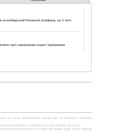
я на швейцарський Presseportal (платформа, що її часто
печніше через санкціоноване владою "корпоративне
ільне за умов збереження авторства та наявності повного
стувачами джерел, згадуваних у матеріалах ресурсу.
теріалів відхиляються на підставі права будь-якого народу