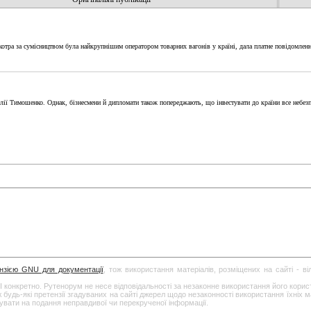
котра за сумісництвом була найкрупнішим оператором товарних вагонів у країні, дала платне повідомленн
лії Тимошенко. Однак, бізнесмени й дипломати також попереджають, що інвестувати до країни все небез
ензією GNU для документації
, тож використання матеріалів, розміщених на сайті - в
І конкретно. Рутенорум не несе відповідальності за незаконне використання його кори
дь-які претензії згадуваних на сайті джерел щодо незаконності використання їхніх ма
гувати на подання неправдивої чи перекрученої інформації.