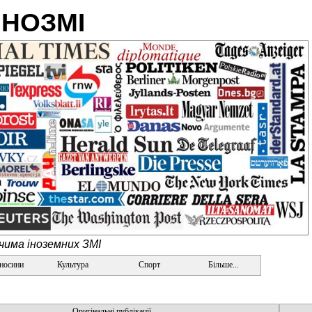
ІНОЗМІ
очима іноземних ЗМІ
дносини
Культура
Спорт
Більше...
Оригінальні публікації