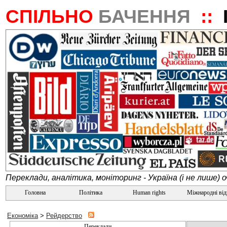
СПІЛЬНО
БАЧЕННЯ
::
Переклади, аналітика, моніторинг - Україна (і не лише) 
Головна
Політика
Human rights
Міжнародні ві
Економіка
>
Рейдерство
Переклади