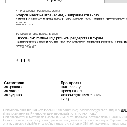
NA Presseportal
(Switzerland, German)
Інтерлізінвест не втрачає надій запрацювати знову
Компанія колишнього міністра оборони Павла Лєбєдєва (часів Януковича) "Інтерлізінвест", 
застосов...
09.06.2017 11:40:15
EU Observer
(Misc-Europe, English)
Європейські компанії під ризиком рейдерства в Україні
Найпопулярніша з останніх тем про Україну є, безперечно, ув'язнення колишньої лідерки Ю
рейдерство". Рейд...
16.12.2011 10:38:27
[1]
Статистика
Про проект
За країною
Цілі проекту
За мовою
Приєднатися
За рубрикою
Як користуватися сайтом
F.A.Q.
Спільнобачення.ІноЗМІ (ex-InoZMI.Ruthenorum.info) розповсюджується згідно з
ліц
гіперпосилання на Рутенорум (для перекладів, статистики, тощо).
При використанні матеріалів іноземних ЗМІ діють правила, встановлювані кожним ЗМ
Сайт є громадським ресурсом, призначеним для користування народом України, тож бу
знати, у якому світлі його та країну подають у світових ЗМІ аби належним чином реа