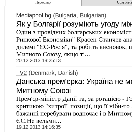
Переклади
Оригінальн
Mediapool.bg
(Bulgaria, Bulgarian)
Як у Болгарії розуміють угоду м
Один з провідних болгарських економіст
Ринкової Економіки" Красен Станчев анал
дилемі "ЄС-Росія", та робить висновок,
Митного Союзу, якщо ті...
20.12.2013 19:25:13
TV2
(Denmark, Danish)
Данська прем'єрка: Україна не мо
Митному Союзі
Прем'єр-міністр Данії та, за ротацією - 
критикою "хитрої" позиції, що її ніби-то
бажанні перебувати водночас і в Митному 
ЄС.Не вельми...
19.12.2013 14:16:35