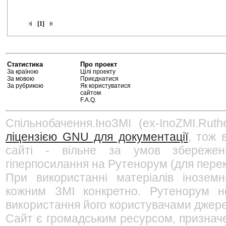
[1]
Статистика
Про проект
За країною
Цілі проекту
За мовою
Приєднатися
За рубрикою
Як користуватися
сайтом
F.A.Q.
Спільнобачення.ІноЗМІ (ex-InoZMI.Ruth
ліцензією GNU для документації
, тож 
сайті - вільне за умов збережен
гіперпосилання на Рутенорум (для перек
При використанні матеріалів інозем
кожним ЗМІ конкретно. Рутенорум не
використання його користувачами джерел
Сайт є громадським ресурсом, признач