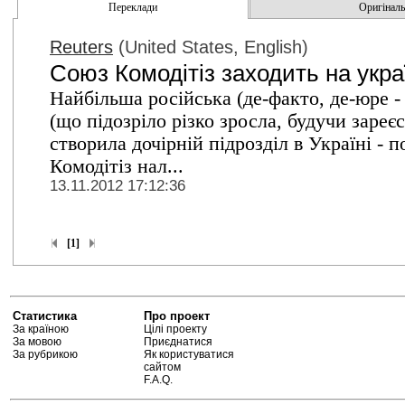
Переклади
Оригінальн
Reuters
(United States, English)
Союз Комодітіз заходить на укра
Найбільша російська (де-факто, де-юре -
(що підозріло різко зросла, будучи зареє
створила дочірній підрозділ в Україні -
Комодітіз нал...
13.11.2012 17:12:36
[1]
Статистика
Про проект
За країною
Цілі проекту
За мовою
Приєднатися
За рубрикою
Як користуватися
сайтом
F.A.Q.