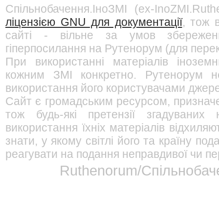
Спільнобачення.ІноЗМІ (ex-InoZMI.Ruth
ліцензією GNU для документації
, тож 
сайті - вільне за умов збережен
гіперпосилання на Рутенорум (для перек
При використанні матеріалів інозем
кожним ЗМІ конкретно. Рутенорум не
використання його користувачами джерел
Сайт є громадським ресурсом, признач
тож будь-які претензії згадуваних
використання їхніх матеріалів відхиляю
знати, у якому світлі його та країну п
реагувати на подання неправдивої чи пе
Ruthenorum/Спільнобаче