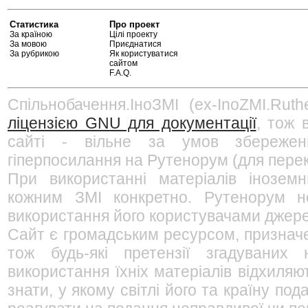
Статистика
Про проект
За країною
Цілі проекту
За мовою
Приєднатися
За рубрикою
Як користуватися
сайтом
F.A.Q.
Спільнобачення.ІноЗМІ (ex-InoZMI.Ruth
ліцензією GNU для документації
, тож 
сайті - вільне за умов збережен
гіперпосилання на Рутенорум (для перек
При використанні матеріалів інозем
кожним ЗМІ конкретно. Рутенорум не
використання його користувачами джерел
Сайт є громадським ресурсом, признач
тож будь-які претензії згадуваних
використання їхніх матеріалів відхиляю
знати, у якому світлі його та країну п