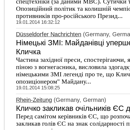
спецтехніки (за даними МВС). Сутички т
Опозиційний політик та колишній чемпіо
противників про-російського Презид...
19.01.2014 16:32:12
Düsseldorfer Nachrichten
(Germany, Germa
Німецькі ЗМІ: Майданівці уперше
Кличка
Частина західної преси, спостерігаючи, 
піною з вогнегасника, висловила здогадку
німецькими ЗМІ легенді про те, що Клич
опозиціонером" Майдану...
19.01.2014 15:08:25
Rhein-Zeitung
(Germany, German)
Кличко закликав очільників ЄС 
Перед самітом керівників ЄС, що розпоча
закликав голів ЄС на знак солідарності