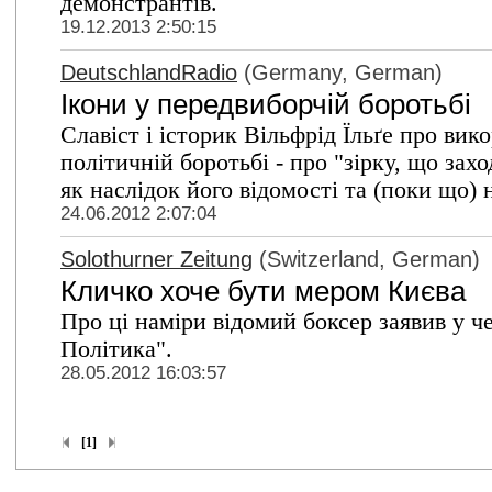
демонстрантів.
19.12.2013 2:50:15
DeutschlandRadio
(Germany, German)
Ікони у передвиборчій боротьбі
Славіст і історик Вільфрід Їльґе про вик
політичній боротьбі - про "зірку, що за
як наслідок його відомості та (поки що) 
24.06.2012 2:07:04
Solothurner Zeitung
(Switzerland, German)
Кличко хоче бути мером Києва
Про ці наміри відомий боксер заявив у ч
Політика".
28.05.2012 16:03:57
[1]