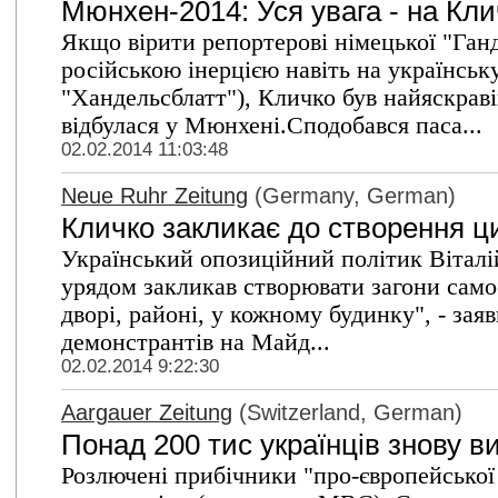
Мюнхен-2014: Уся увага - на Кли
Якщо вірити репортерові німецької "Ганде
російською інерцією навіть на українсь
"Хандельсблатт"), Кличко був найяскрав
відбулася у Мюнхені.Сподобався паса...
02.02.2014 11:03:48
Neue Ruhr Zeitung
(Germany, German)
Кличко закликає до створення ц
Український опозиційний політик Віталі
урядом закликав створювати загони сам
дворі, районі, у кожному будинку", - за
демонстрантів на Майд...
02.02.2014 9:22:30
Aargauer Zeitung
(Switzerland, German)
Понад 200 тис українців знову 
Розлючені прибічники "про-європейської