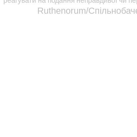
реагувати на подання неправдивої чи пе
Ruthenorum/Спільнобаче