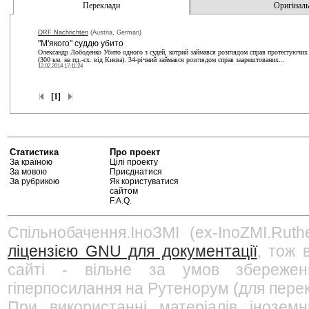
Переклади
Оригінальн
ORF Nachrichten
(Austria, German)
"М'якого" суддю убито
Олександр Лободенко Убито одного з судей, котрий займався розглядом справ протестуючи
(300 км. на пд.-сх. від Києва). 34-річний займався розглядом справ заарештованих...
12.02.2014 17:11:24
[1]
Статистика
Про проект
За країною
Цілі проекту
За мовою
Приєднатися
За рубрикою
Як користуватися
сайтом
F.A.Q.
Спільнобачення.ІноЗМІ (ex-InoZMI.Ruth
ліцензією GNU для документації
, тож 
сайті - вільне за умов збережен
гіперпосилання на Рутенорум (для перек
При використанні матеріалів інозем