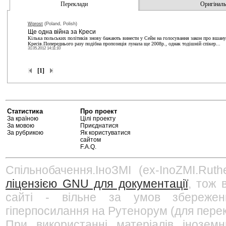
Переклади
Оригінальн
Wprost
(Poland, Polish)
Ще одна війна за Креси
Кілька польських політиків знову бажають винести у Сейм на голосування закон про вшанув
Кресів.Попереднього разу подібна пропозиція лунала ще 2008р., однак тодішній спікер...
31.05.2012 14:11:10
[1]
Статистика
Про проект
За країною
Цілі проекту
За мовою
Приєднатися
За рубрикою
Як користуватися
сайтом
F.A.Q.
Спільнобачення.ІноЗМІ (ex-InoZMI.Ruth
ліцензією GNU для документації
, тож 
сайті - вільне за умов збережен
гіперпосилання на Рутенорум (для перек
При використанні матеріалів інозем