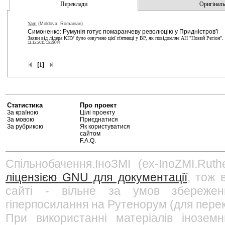
Переклади
Оригінальн
Yam
(Moldova, Romanian)
Симоненко: Румунія готує помаранчеву революцію у Придністров'ї
Заяви від лідера КПУ було озвучено цієї п'ятниці у ВР, як повідомляє АН "Новий Регіон". 
11.12.2011 16:29:44
[1]
Статистика
Про проект
За країною
Цілі проекту
За мовою
Приєднатися
За рубрикою
Як користуватися
сайтом
F.A.Q.
Спільнобачення.ІноЗМІ (ex-InoZMI.Ruth
ліцензією GNU для документації
, тож 
сайті - вільне за умов збережен
гіперпосилання на Рутенорум (для перек
При використанні матеріалів інозем