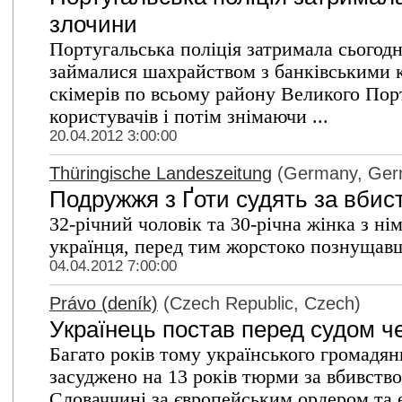
злочини
Португальська поліція затримала сьогодні
займалися шахрайством з банківськими 
скімерів по всьому району Великого Пор
користувачів і потім знімаючи ...
20.04.2012 3:00:00
Thüringische Landeszeitung
(Germany, Ger
Подружжя з Ґоти судять за вбис
32-річний чоловік та 30-річна жінка з ні
українця, перед тим жорстоко познущав
04.04.2012 7:00:00
Právo (deník)
(Czech Republic, Czech)
Українець постав перед судом че
Багато років тому українського громадя
засуджено на 13 років тюрми за вбивство
Словаччині за європейським ордером та е