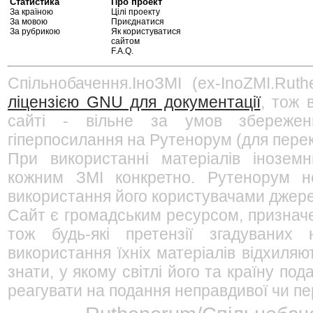
Статистика
Про проект
За країною
Цілі проекту
За мовою
Приєднатися
За рубрикою
Як користуватися
сайтом
F.A.Q.
Спільнобачення.ІноЗМІ (ex-InoZMI.Ruth
ліцензією GNU для документації
, тож 
сайті - вільне за умов збережен
гіперпосилання на Рутенорум (для перек
При використанні матеріалів інозем
кожним ЗМІ конкретно. Рутенорум не
використання його користувачами джерел
Сайт є громадським ресурсом, признач
тож будь-які претензії згадуваних
використання їхніх матеріалів відхиляю
знати, у якому світлі його та країну п
реагувати на подання неправдивої чи пе