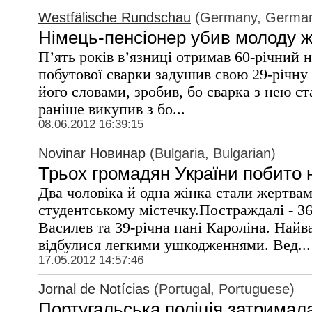
Westfälische Rundschau
(Germany, Germa
Німець-пенсіонер убив молоду жі
П’ять років в’язниці отримав 60-річний н
побутової сварки задушив свою 29-річну
його словами, зробив, бо сварка з нею с
раніше викупив з бо...
08.06.2012 16:39:15
Novinar Новинар
(Bulgaria, Bulgarian)
Трьох громадян України побито н
Два чоловіка й одна жінка стали жертвам
студентському містечку.Постраждалі - 3
Василев та 39-річна пані Кароліна. Найв
відбулися легкими ушкодженнями. Вед...
17.05.2012 14:57:46
Jornal de Notícias
(Portugal, Portuguese)
Португальська поліція затримала 