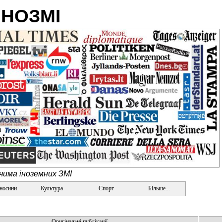
ІНОЗМІ
очима іноземних ЗМІ
дносини
Культура
Спорт
Більше...
Оригінальні публікації