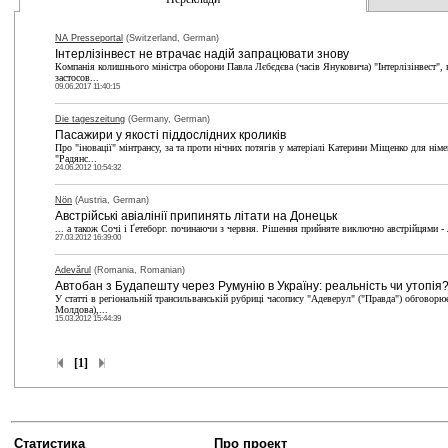
NA Presseportal
(Switzerland, German)
Інтерлізінвест не втрачає надій запрацювати знову
Компанія колишнього міністра оборони Павла Лєбєдєва (часів Януковича) "Інтерлізінвест", 
застосов...
09.06.2017 11:40:15
Die tageszeitung
(Germany, German)
Пасажири у якості піддослідних кроликів
Про "іновації" мінтрансу, за та проти нічних потягів у матеріалі Катерини Міщенко для нім
"Радянс...
24.06.2012 10:54:32
Nön
(Austria, German)
Австрійські авіалінії припинять літати на Донецьк
... а також Сочі і Ґетеборг. починаючи з червня. Рішення прийняте виключно австрійцями - 
27.03.2012 16:39:00
Adevărul
(Romania, Romanian)
Автобан з Будапешту через Румунію в Україну: реальність чи утопія
У статті в регіональній трансильванській рубриці часопису "Адеверул" ("Правда") обговорю
Молдова),...
15.03.2012 15:44:39
[1]
Статистика
Про проект