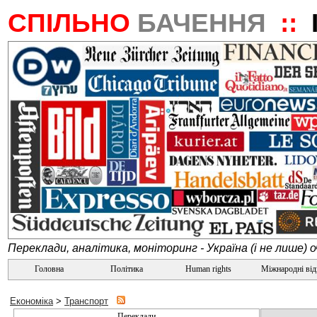
СПІЛЬНО
БАЧЕННЯ
::
Переклади, аналітика, моніторинг - Україна (і не лише) 
Головна
Політика
Human rights
Міжнародні ві
Економіка
>
Транспорт
Переклади