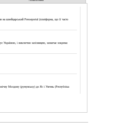
я на швейцарський Presseportal (платформа, що її часто
жує Україною, і виключно залізницею, зазначає зокрема:
івнічну Молдову (румунську) до Яс і Унгень (Республіка