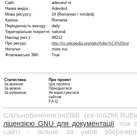
Сайт:
adevarul.ro
Назва медіа:
Adevărul
Мова ресурсу:
24 (Romanian / română)
Країна:
Romania
Періодичність виходу:
daily
Територіальне покриття:
national
Наклад (екз.):
98212
Про ресурс:
http://ro.wikipedia.org/wiki/Adev%C4%83rul
Нотатки:
more rss;
Флагманське ЗМІ:
True
Статистика
Про проект
За країною
Цілі проекту
За мовою
Приєднатися
За рубрикою
Як користуватися
сайтом
F.A.Q.
Спільнобачення.ІноЗМІ (ex-InoZMI.Ruth
ліцензією GNU для документації
, тож 
сайті - вільне за умов збережен