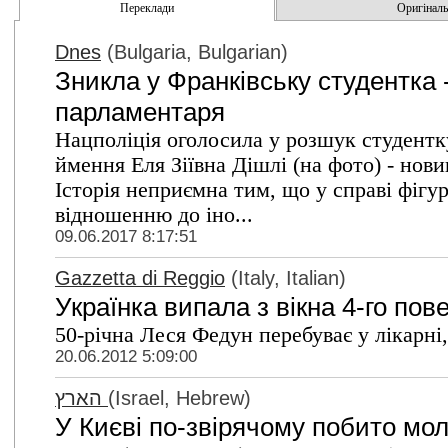
Переклади
Оригінальн
Dnes
(Bulgaria, Bulgarian)
Зникла у Франківську студентка 
парламентаря
Нацполіція оголосила у розшук студентк
ймення Еля Зіївна Дішлі (на фото) - нов
Історія неприємна тим, що у справі фігу
відношенню до іно...
09.06.2017 8:17:51
Gazzetta di Reggio
(Italy, Italian)
Українка випала з вікна 4-го пов
50-річна Леся Федун перебуває у лікарні,
20.06.2012 5:09:00
הארץ
(Israel, Hebrew)
У Києві по-звірячому побито мо