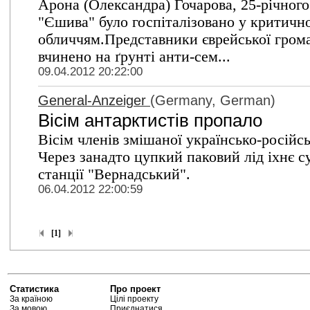
Арона (Олександра) Гочарова, 25-річного
"Єшива" було госпіталізовано у критичн
обличчям.Представники єврейської гром
вчинено на ґрунті анти-сем...
09.04.2012 20:22:00
General-Anzeiger
(Germany, German)
Вісім антарктистів пропало
Вісім членів змішаної українсько-російс
Через занадто цупкий паковий лід іхнє су
станції "Вернадський".
06.04.2012 22:00:59
[1]
Статистика
Про проект
За країною
Цілі проекту
За мовою
Приєднатися