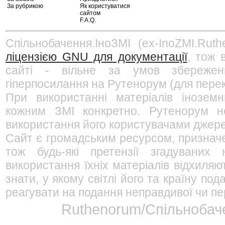
За рубрикою
Як користуватися
сайтом
F.A.Q.
Спільнобачення.ІноЗМІ (ex-InoZMI.Ruth
ліцензією GNU для документації
, тож 
сайті - вільне за умов збережен
гіперпосилання на Рутенорум (для перек
При використанні матеріалів інозем
кожним ЗМІ конкретно. Рутенорум не
використання його користувачами джерел
Сайт є громадським ресурсом, признач
тож будь-які претензії згадуваних
використання їхніх матеріалів відхиляю
знати, у якому світлі його та країну п
реагувати на подання неправдивої чи пе
Ruthenorum/Спільнобаче