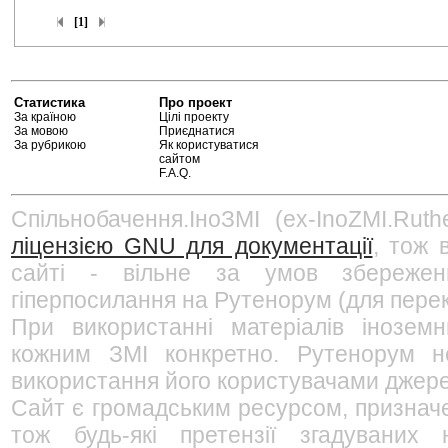
[1]
Статистика
Про проект
За країною
Цілі проекту
За мовою
Приєднатися
За рубрикою
Як користуватися
сайтом
F.A.Q.
Спільнобачення.ІноЗМІ (ex-InoZMI.Ruth
ліцензією GNU для документації
, тож 
сайті - вільне за умов збережен
гіперпосилання на Рутенорум (для перек
При використанні матеріалів інозем
кожним ЗМІ конкретно. Рутенорум не
використання його користувачами джерел
Сайт є громадським ресурсом, признач
тож будь-які претензії згадуваних