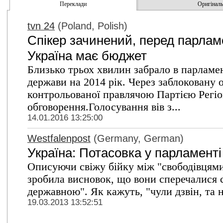
Переклади
Оригінальн
tvn 24
(Poland, Polish)
Спікер зачинений, перед парлам
Україна має бюджет
Близько трьох хвилин забрало в парламе
держави на 2014 рік. Через заблоковану
контрольованої правлячою Партією Регіо
обговорення.Голосування вів з...
14.01.2016 13:25:00
Westfalenpost
(Germany, German)
Україна: Потаcовка у парламенті
Описуючи свіжу бійку між "свободівцями"
зробила висновок, що вони сперечалися с
державною". Як кажуть, "чули дзвін, та н
19.03.2013 13:52:51