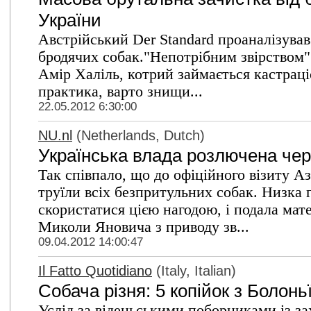
України
Австрійський Der Standard проаналізував
бродячих собак."Непотрібним звірством"
Амір Халіль, котрий займається кастраціє
практика, варто знищи...
22.05.2012 6:30:00
NU.nl
(Netherlands, Dutch)
Українська влада розлючена чер
Так співпало, що до офіційного візиту А
труїли всіх безпритульних собак. Низка 
скористатися цією нагодою, і подала мат
Миколи Яновича з приводу зв...
09.04.2012 14:00:47
Il Fatto Quotidiano
(Italy, Italian)
Собача різня: 5 копійок з Болонь
Услід за віденьськими поборниками із зах