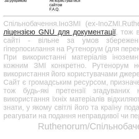
За рубрикою
Як користуватися
сайтом
F.A.Q.
Спільнобачення.ІноЗМІ (ex-InoZMI.Ruth
ліцензією GNU для документації
, тож 
сайті - вільне за умов збережен
гіперпосилання на Рутенорум (для перек
При використанні матеріалів інозем
кожним ЗМІ конкретно. Рутенорум не
використання його користувачами джерел
Сайт є громадським ресурсом, признач
тож будь-які претензії згадуваних
використання їхніх матеріалів відхиляю
знати, у якому світлі його та країну п
реагувати на подання неправдивої чи пе
Ruthenorum/Спільнобаче