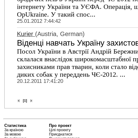
інтернету України та УЄФА. Операція, щ
OpUkraine. У такий спос...
25.01.2012 7:44:42
Kurier
(Austria, German)
Віденці навчать Україну захисто
Посол України в Австрії Андрій Бережни
склалася внаслідок широкомасштабної про
захисниками прав тварин, коли стало ві
диких собак у переддень ЧЄ-2012. ...
20.12.2011 17:41:20
[1]
Статистика
Про проект
За країною
Цілі проекту
За мовою
Приєднатися