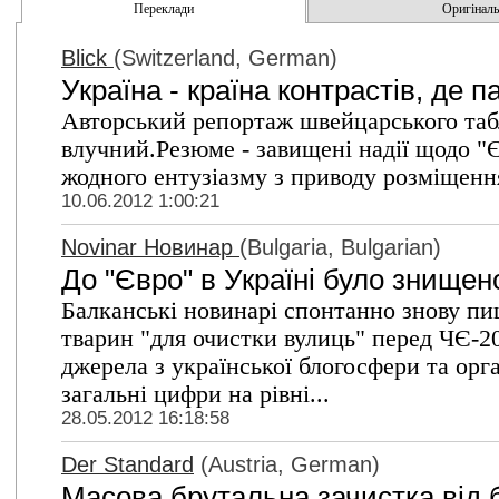
Переклади
Оригінальн
Blick
(Switzerland, German)
Україна - країна контрастів, де
Авторський репортаж швейцарського табл
влучний.Резюме - завищені надії щодо "Є
жодного ентузіазму з приводу розміщенн
10.06.2012 1:00:21
Novinar Новинар
(Bulgaria, Bulgarian)
До "Євро" в Україні було знище
Балканські новинарі спонтанно знову п
тварин "для очистки вулиць" перед ЧЄ-2
джерела з української блогосфери та орга
загальні цифри на рівні...
28.05.2012 16:18:58
Der Standard
(Austria, German)
Масова брутальна зачистка від 