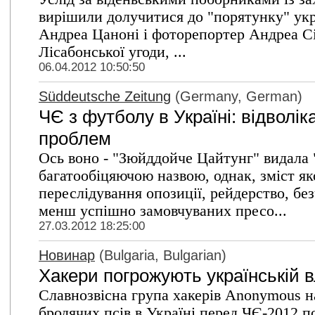
вирішили долучитися до "порятунку" укр
Андреа Цаноні і фоторепортер Андреа Сі
Лісабонської угоди, ...
06.04.2012 10:50:50
Süddeutsche Zeitung
(Germany, German)
ЧЄ з футболу в Україні: відволік
проблем
Ось воно - "Зюйддойче Цайтунг" видала "
багатообіцяючою назвою, однак, зміст як
переслідування опозиції, рейдерство, без
менш успішно замовчуваних пресо...
27.03.2012 18:25:00
Новинар
(Bulgaria, Bulgarian)
Хакери погрожують українській в
Славнозвісна група хакерів Anonymous н
бродячих псів в Україні перед ЧЄ-2012 п