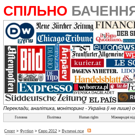
СПІЛЬНО
БАЧЕНН
Переклади, аналітика, моніторинг - Україна (і не лише) 
Головна
Політика
Human rights
Міжнародні ві
Спорт
>
Футбол
>
Євро 2012
>
Вуличні пси