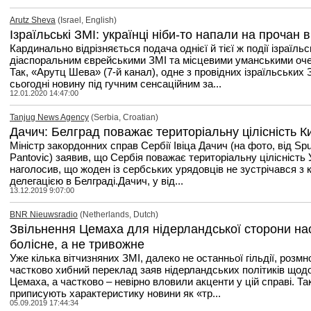
Arutz Sheva
(Israel, English)
Ізраїльські ЗМІ: українці ніби-то напали на прочан в
Кардинально відрізняється подача однієї й тієї ж події ізраїль
діаспоральним єврейськими ЗМІ та місцевими уманськими оч
Так, «Арутц Шева» (7-й канал), одне з провідних ізраїльських 
сьогодні новину під гучним сенсаційним за...
12.01.2020 14:47:00
Tanjug News Agency
(Serbia, Croatian)
Дачич: Белград поважає територіальну цілісність К
Міністр закордонних справ Сербії Івіца Дачич (на фото, від Spu
Pantovic) заявив, що Сербія поважає територіальну цілісність 
наголосив, що жоден із сербських урядовців не зустрічався з
делегацією в Белграді.Дачич, у від...
13.12.2019 9:07:00
BNR Nieuwsradio
(Netherlands, Dutch)
Звільнення Цемаха для нідерландської сторони на
болісне, а не тривожне
Уже кілька вітчизняних ЗМІ, далеко не останньої гільдії, розм
частково хибний переклад заяв нідерландських політиків щод
Цемаха, а частково – невірно вловили акценти у цій справі. Так,
приписують характеристику новини як «тр...
05.09.2019 17:44:34