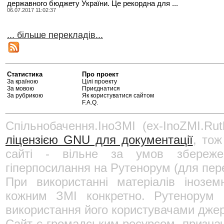
державного бюджету України. Це рекордна для ...
06.07.2017 11:02:37
... більше перекладів...
Статистика
Про проект
За країною
Цілі проекту
За мовою
Приєднатися
За рубрикою
Як користуватися сайтом
F.A.Q.
Спільнобачення.ІноЗМІ (ex-InoZMI.Rut
ліцензією GNU для документації
, тож
сайті - вільне за умов збереже
гіперпосилання на Рутенорум (для пере
При використанні матеріалів інозе
кожним ЗМІ конкретно. Рутенорум н
використання його користувачами джер
Сайт є громадським ресурсом, призна