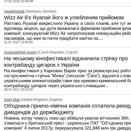
17.02.2018 10:40:08
Handelsblatt
(Germany, German)
Wizz Air б’є Ryanair його ж улюбленим прийомом
Раптово, Ryanair викреслило Україну зі своїх планів, але тут 
відповідь акцією, що доти вважалася фірмовим прийомом ірла
компанії: конкуруючий Wizz Air запропонував «евакуаційні рей
пасажирів, що вже встигли придбати квитки на ...
11.07.2017 13:00:00
Hospodářské noviny
(Czech Republic, Czech)
На чеському кінофестивалі відзначили стрічку про
контрабанду цигарок з України
На кінофестивалі у Карлових Варах приз за режисерську робо
гостросюжетна стрічка "Межа" (чеською "Čára"), відзнята сло
українськими кінематографістами про криваво-кримінальний бі
контрабанду цигарок через українсько-словацьки...
08.07.2017 20:52:00
Daily Mail
(United Kingdom, English)
Об'єднана гірничо-хімічна компанія сплатила реко
дивідендів до держбюджету
Новина, котру чомусь поки що обійшли увагою вітчизняні ЗМІ,
з'явилася у британській пресі - українське ПАТ "Об'єднана гірн
компанія" 4 липня 2017р. перерахувала 321,848 млн грн дивіде