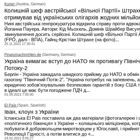
Kurier
(Austria, German)
Колишній шеф австрійської «Вільної Партії» Штрах
отримував від українських олігархів жодних мільйо
Нині австрійська генпрокуратура відкрила справу проти адвок
Йоганна Пауера. Автори: Кід Мьохель, Домінік Шрайбер Висун
звинувачення досить серйозні. Колишній шеф «Вільної Партії 
(FPÖ, далі - ВПА), Гайнц-Крістіан Штрахе (на фото)...
25.11.2021 17:30:41
Finanznachrichten.de
(Germany, German)
Україна вимагає вступ до НАТО як противагу Півні
Потоку-2
Берлін - Україна зажадала швидкого прийому до НАТО в обмін
газогону "Північний Потік-2". "Україна потребує на запевнень, 
юридично зобов'язувальних безпекових гарантій з боку США т
в ідеалі це має бути погоджене ПДЧ д...
01.09.2021 7:05:00
El País
(Spain, Spanish)
Іван, клоун з України
Іспанська El Pais поставила аж два матеріали (фотогалерею і 
«політичного біженця» з України – колишнього міліціонера, кот
побувати й добровольцем-миротворцем у Югославії, і прийнят
Революції Гідності, а потім влитися до «...
24.02.2021 9:05:27