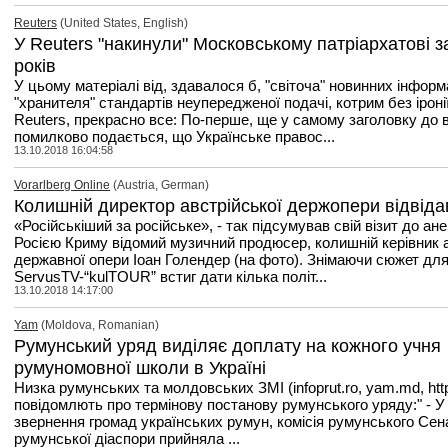
Reuters
(United States, English)
У Reuters "накинули" Московському патріархатові з
років
У цьому матеріалі від, здавалося б, "світоча" новинних інформ
"хранителя" стандартів неупередженої подачі, котрим без ірон
Reuters, прекрасно все: По-перше, ще у самому заголовку до 
помилково подається, що Українське правос...
13.10.2018 16:04:58
Vorarlberg Online
(Austria, German)
Колишній директор австрійської держопери відвіда
«Російськіший за російське», - так підсумував свій візит до ан
Росією Криму відомий музичний продюсер, колишній керівник а
державної опери Іоан Голендер (на фото). Знімаючи сюжет для
ServusTV-“kulTOUR” встиг дати кілька політ...
13.10.2018 14:17:00
Yam
(Moldova, Romanian)
Румунський уряд виділяє доплату на кожного учня
румуномовної школи в Україні
Низка румунських та молдовських ЗМІ (infoprut.ro, yam.md, http:
повідомлють про термінову постанову румунського уряду:" - У 
звернення громад українських румун, комісія румунського Сен
румунської діаспори прийняла ...