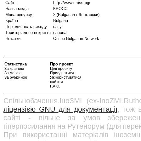
Сайт:
http://www.cross.bg/
Назва медіа:
КРОСС
Мова ресурсу:
2 (Bulgarian / български)
Країна:
Bulgaria
Періодичність виходу:
daily
Територіальне покриття:
national
Нотатки:
Online Bulgarian Network
Статистика
Про проект
За країною
Цілі проекту
За мовою
Приєднатися
За рубрикою
Як користуватися
сайтом
F.A.Q.
Спільнобачення.ІноЗМІ (ex-InoZMI.Ruth
ліцензією GNU для документації
, тож 
сайті - вільне за умов збережен
гіперпосилання на Рутенорум (для перек
При використанні матеріалів інозем