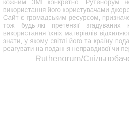
кожним ЗМІ конкретно. Рутенорум не
використання його користувачами джерел
Сайт є громадським ресурсом, признач
тож будь-які претензії згадуваних
використання їхніх матеріалів відхиляю
знати, у якому світлі його та країну п
реагувати на подання неправдивої чи пе
Ruthenorum/Спільнобаче