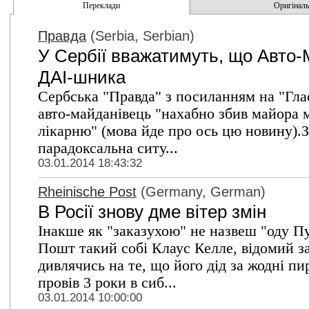
Переклади
Оригінальн
Правда
(Serbia, Serbian)
У Сербії вважатимуть, що Авто-
ДАІ-шника
Сербська "Правда" з посиланням на "Глас 
авто-майданівець "нахабно збив майора мі
лікарню" (мова йде про ось цю новину)
парадоксальна ситу...
03.01.2014 18:43:32
Rheinische Post
(Germany, German)
В Росії знову дме вітер змін
Інакше як "заказухою" не назвеш "оду Пу
Пошт такий собі Клаус Келле, відомий за
дивлячись на те, що його дід за жодні пи
провів 3 роки в сиб...
03.01.2014 10:00:00