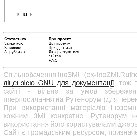
[1]
Статистика
Про проект
За країною
Цілі проекту
За мовою
Приєднатися
За рубрикою
Як користуватися
сайтом
F.A.Q.
Спільнобачення.ІноЗМІ (ex-InoZMI.Ruth
ліцензією GNU для документації
, тож 
сайті - вільне за умов збережен
гіперпосилання на Рутенорум (для перек
При використанні матеріалів інозем
кожним ЗМІ конкретно. Рутенорум не
використання його користувачами джерел
Сайт є громадським ресурсом, признач