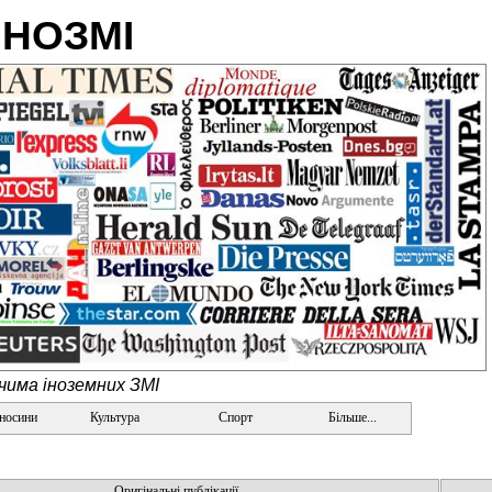
ІНОЗМІ
очима іноземних ЗМІ
дносини
Культура
Спорт
Більше...
Оригінальні публікації