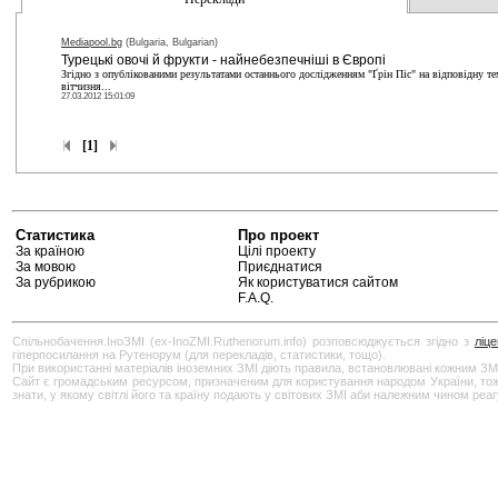
Mediapool.bg
(Bulgaria, Bulgarian)
Турецькі овочі й фрукти - найнебезпечніші в Європі
Згідно з опублікованими результатами останнього дослідженням "Ґрін Піс" на відповідну т
вітчизня...
27.03.2012 15:01:09
[1]
Статистика
Про проект
За країною
Цілі проекту
За мовою
Приєднатися
За рубрикою
Як користуватися сайтом
F.A.Q.
Спільнобачення.ІноЗМІ (ex-InoZMI.Ruthenorum.info) розповсюджується згідно з
ліц
гіперпосилання на Рутенорум (для перекладів, статистики, тощо).
При використанні матеріалів іноземних ЗМІ діють правила, встановлювані кожним ЗМ
Сайт є громадським ресурсом, призначеним для користування народом України, тож бу
знати, у якому світлі його та країну подають у світових ЗМІ аби належним чином реа