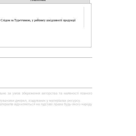
. Слідом за Туреччиною, у рейтингу шкідливості продукції
ільне за умов збереження авторства та наявності повного
стувачами джерел, згадуваних у матеріалах ресурсу.
теріалів відхиляються на підставі права будь-якого народу