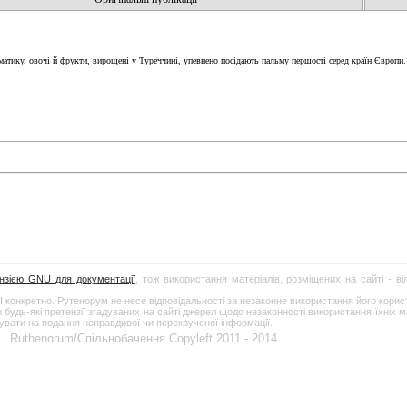
ематику, овочі й фрукти, вирощені у Туреччині, упевнено посідають пальму першості серед країн Європи
ензією GNU для документації
, тож використання матеріалів, розміщених на сайті - в
І конкретно. Рутенорум не несе відповідальності за незаконне використання його кори
дь-які претензії згадуваних на сайті джерел щодо незаконності використання їхніх ма
гувати на подання неправдивої чи перекрученої інформації.
Ruthenorum/Спільнобачення Copyleft 2011 - 2014