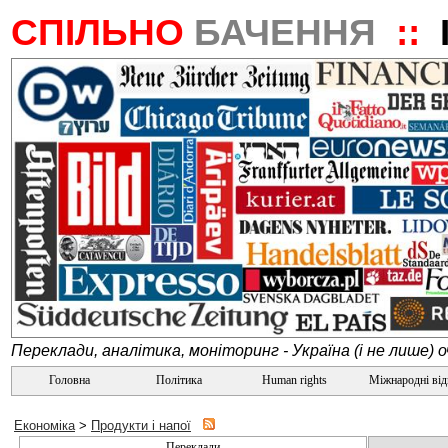
СПІЛЬНО
БАЧЕННЯ
::
Переклади, аналітика, моніторинг - Україна (і не лише) 
Головна
Політика
Human rights
Міжнародні ві
Економіка
>
Продукти і напої
Переклади