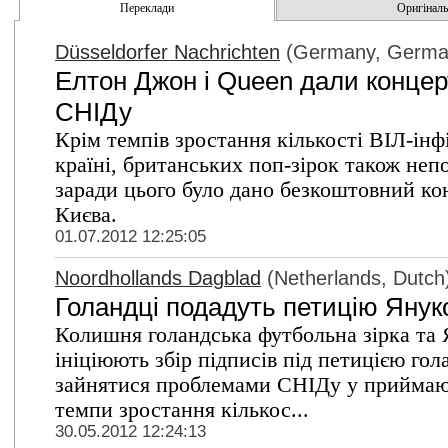
Переклади
Оригінальн
Düsseldorfer Nachrichten
(Germany, Germa
Елтон Джон і Queen дали концер
СНІДу
Крім темпів зростання кількості ВІЛ-інф
країні, британських поп-зірок також не
заради цього було дано безкоштовний кон
Києва.
01.07.2012 12:25:05
Noordhollands Dagblad
(Netherlands, Dutch
Голандці подадуть петицію Яну
Колишня голандська футбольна зірка та
ініціюють збір підписів під петицією го
зайнятися проблемами СНІДу у приймаючі
темпи зростання кількос...
30.05.2012 12:24:13