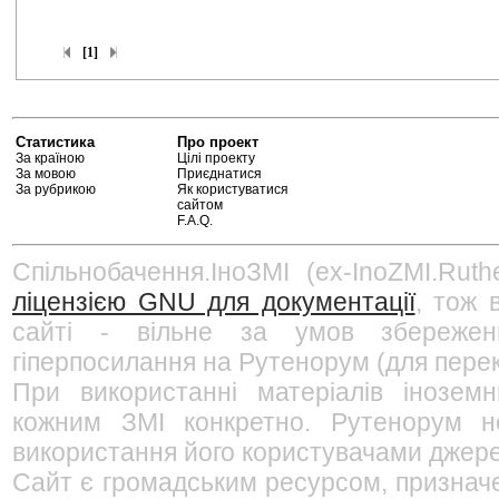
[1]
Статистика
Про проект
За країною
Цілі проекту
За мовою
Приєднатися
За рубрикою
Як користуватися
сайтом
F.A.Q.
Спільнобачення.ІноЗМІ (ex-InoZMI.Ruth
ліцензією GNU для документації
, тож 
сайті - вільне за умов збережен
гіперпосилання на Рутенорум (для перек
При використанні матеріалів інозем
кожним ЗМІ конкретно. Рутенорум не
використання його користувачами джерел
Сайт є громадським ресурсом, признач