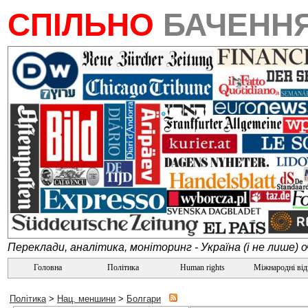
СПІЛЬНО
БАЧЕНН
Переклади, аналітика, моніторинг - Україна (і не лише) 
Головна
Політика
Human rights
Міжнародні ві
Політика
>
Нац. меншини
>
Болгари