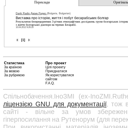
Переклади
Оригінальн
Darik Radio Дарик Радио
(Bulgaria, Bulgarian)
Виставка про історію, життя і побут бесарабських болгар
Результатом безпрецедентних 3-річних етнографічних досліджень групи болгарських історик
з життя болгарської діаспори на теренах Бесарабії.
10.04.2012 9:26:33
[1]
Статистика
Про проект
За країною
Цілі проекту
За мовою
Приєднатися
За рубрикою
Як користуватися
сайтом
F.A.Q.
Спільнобачення.ІноЗМІ (ex-InoZMI.Ruth
ліцензією GNU для документації
, тож 
сайті - вільне за умов збережен
гіперпосилання на Рутенорум (для перек
При використанні матеріалів інозем