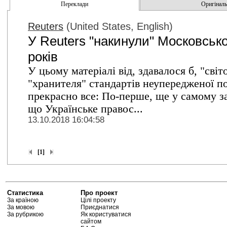
Переклади
Оригінальн
Reuters
(United States, English)
У Reuters "накинули" Московсько
років
У цьому матеріалі від, здавалося б, "сві
"хранителя" стандартів неупередженої под
прекрасно все: По-перше, ще у самому за
що Українське правос...
13.10.2018 16:04:58
[1]
Статистика
Про проект
За країною
Цілі проекту
За мовою
Приєднатися
За рубрикою
Як користуватися
сайтом