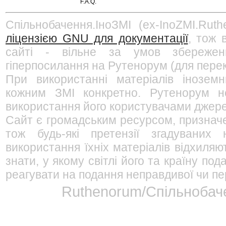
F.A.Q.
Спільнобачення.ІноЗМІ (ex-InoZMI.Ruth
ліцензією GNU для документації
, тож 
сайті - вільне за умов збережен
гіперпосилання на Рутенорум (для перек
При використанні матеріалів інозем
кожним ЗМІ конкретно. Рутенорум не
використання його користувачами джерел
Сайт є громадським ресурсом, признач
тож будь-які претензії згадуваних
використання їхніх матеріалів відхиляю
знати, у якому світлі його та країну п
реагувати на подання неправдивої чи пе
Ruthenorum/Спільнобаче