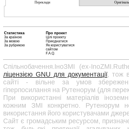
Переклади
Оригінальн
Статистика
Про проект
За країною
Цілі проекту
За мовою
Приєднатися
За рубрикою
Як користуватися
сайтом
F.A.Q.
Спільнобачення.ІноЗМІ (ex-InoZMI.Ruth
ліцензією GNU для документації
, тож 
сайті - вільне за умов збережен
гіперпосилання на Рутенорум (для перек
При використанні матеріалів інозем
кожним ЗМІ конкретно. Рутенорум не
використання його користувачами джерел
Сайт є громадським ресурсом, признач
тож будь-які претензії згадуваних