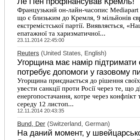
Ле Пен профінансував Кремль!
Французький он-лайн-часопис Mediapart
що є близьким до Кремля, 9 мільйонів єв
екстремістської партії. Виявляється, «
епатажної та харизматичної...
23.11.2014 22:45:00
Reuters
(United States, English)
Угорщина має намір підтримати с
потребує допомоги у газовому п
Угорщина приєднається до рішення своїх
увести санкції проти Росії через те, що д
енергопостачання, котре через конфлікт т
середу 12 листоп...
12.11.2014 20:43:35
Bund, Der
(Switzerland, German)
На даний момент, у швейцарсько