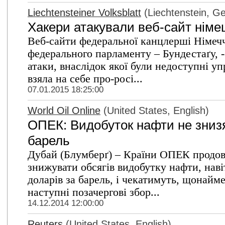
Liechtensteiner Volksblatt
(Liechtenstein, G
Хакери атакували веб-сайт німе
Веб-сайти федеральної канцлерші Німеч
федерального парламенту – Бундестаґу, -
атаки, внаслідок якої були недоступні уп
взяла на себе про-росі...
07.01.2015 18:25:00
World Oil Online
(United States, English)
ОПЕК: Видобуток нафти не знизят
барель
Дубай (Блумберґ) – Країни ОПЕК продов
знижувати обсягів видобутку нафти, навіт
доларів за барель, і чекатимуть, щонайм
наступні позачергові збор...
14.12.2014 12:00:00
Reuters
(United States, English)