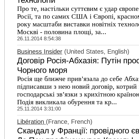
технологій
Про те, настільки суттєвим є удар європ
Росії, та по самих США і Європі, красно
року масштаби виставки новітніх технол
Москві - половина площі, за...
26.11.2014 8:54:38
Business Insider
(United States, English)
Договір Росія-Абхазія: Путін пр
Чорного моря
Росія ще ближче прив’язала до себе Абх
підписавши з нею новий договір, котрий п
господарські зв’язки з крихітною країн
Подія викликала обурення та кр...
25.11.2014 3:31:00
Libération
(France, French)
Скандал у Франції: провідного є