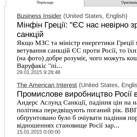
Переклади
Оригінальн
Business Insider
(United States, English)
Мінфін Греції: "ЄС нас невірно 
санкцій
Якщо МЗС та міністр енергетики Греції 
ветування санкцій ЄС проти Росії, то їхн
(на фото) добре розуміє, чого можуть ко
Варуфакіс "пі...
29.01.2015 9:28:48
The American Interest
(United States, Engli
Промислове виробництво Росії в
Андерс Аслунд Санкції, падіння цін на 
політика передвіщують поганий рік. ВВП
обґрунтовано було б очіувати падіння пор
відношеннях становище Росії зар...
15.01.2015 0:00:00