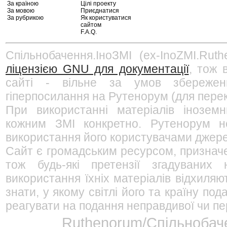
За країною
Цілі проекту
За мовою
Приєднатися
За рубрикою
Як користуватися
сайтом
F.A.Q.
Спільнобачення.ІноЗМІ (ex-InoZMI.Ruth
ліцензією GNU для документації
, тож 
сайті - вільне за умов збережен
гіперпосилання на Рутенорум (для перек
При використанні матеріалів інозем
кожним ЗМІ конкретно. Рутенорум не
використання його користувачами джерел
Сайт є громадським ресурсом, признач
тож будь-які претензії згадуваних
використання їхніх матеріалів відхиляю
знати, у якому світлі його та країну п
реагувати на подання неправдивої чи пе
Ruthenorum/Спільнобаче