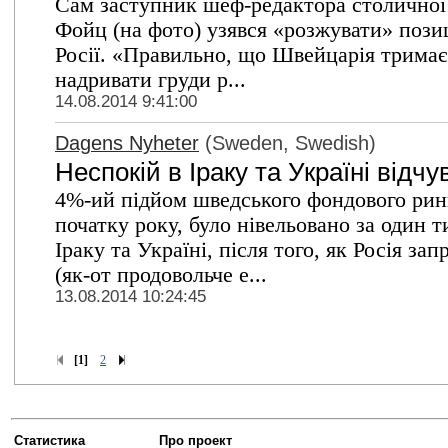
Сам заступник шеф-редактора столичної 
Фойц (на фото) узявся «розжувати» пози
Росії. «Правильно, що Швейцарія тримає 
надривати груди р...
14.08.2014 9:41:00
Dagens Nyheter
(Sweden, Swedish)
Неспокій в Іраку та Україні відч
4%-ий підйом шведського фондового ринк
початку року, було нівельовано за один т
Іраку та Україні, після того, як Росія за
(як-от продовольче е...
13.08.2014 10:24:45
[1]
2
Статистика
Про проект