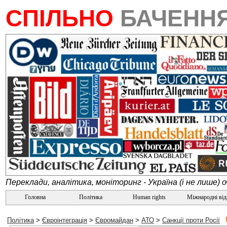
СПІЛЬНО
БАЧЕНН
Переклади, аналітика, моніторинг - Україна (і не лише) 
Головна
Політика
Human rights
Міжнародні ві
Політика
>
Євроінтеграція
>
Євромайдан
>
АТО
>
Санкції проти Росії