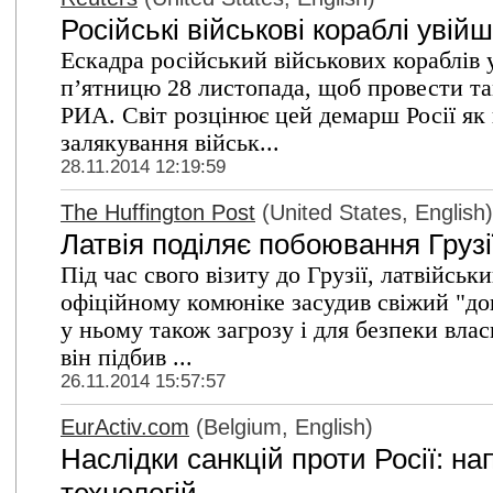
Російські військові кораблі уві
Ескадра російський військових кораблів
п’ятницю 28 листопада, щоб провести та
РИА. Світ розцінює цей демарш Росії як 
залякування військ...
28.11.2014 12:19:59
The Huffington Post
(United States, English)
Латвія поділяє побоювання Грузі
Під час свого візиту до Грузії, латвійсь
офіційному комюніке засудив свіжий "до
у ньому також загрозу і для безпеки вла
він підбив ...
26.11.2014 15:57:57
EurActiv.com
(Belgium, English)
Наслідки санкцій проти Росії: на