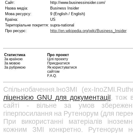
Сайт:
http://www.businessinsider.com/
Назва медіа:
Business Insider
Мова ресурсу:
9 (English / English)
Країна:
US
Територіальне покриття:
supra-national
Про ресурс:
http://en.wikipedia.org/wiki/Business_Insider
Статистика
Про проект
За країною
Цілі проекту
За мовою
Приєднатися
За рубрикою
Як користуватися
сайтом
F.A.Q.
Спільнобачення.ІноЗМІ (ex-InoZMI.Ruth
ліцензією GNU для документації
, тож 
сайті - вільне за умов збережен
гіперпосилання на Рутенорум (для перек
При використанні матеріалів інозем
кожним ЗМІ конкретно. Рутенорум не