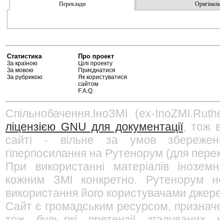
Переклади
Оригінальн
Статистика
Про проект
За країною
Цілі проекту
За мовою
Приєднатися
За рубрикою
Як користуватися
сайтом
F.A.Q.
Спільнобачення.ІноЗМІ (ex-InoZMI.Ruth
ліцензією GNU для документації
, тож 
сайті - вільне за умов збережен
гіперпосилання на Рутенорум (для перек
При використанні матеріалів інозем
кожним ЗМІ конкретно. Рутенорум не
використання його користувачами джерел
Сайт є громадським ресурсом, признач
тож будь-які претензії згадуваних