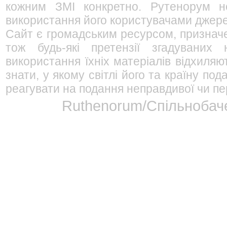
кожним ЗМІ конкретно. Рутенорум не
використання його користувачами джерел
Сайт є громадським ресурсом, признач
тож будь-які претензії згадуваних
використання їхніх матеріалів відхиляю
знати, у якому світлі його та країну п
реагувати на подання неправдивої чи пе
Ruthenorum/Спільнобаче