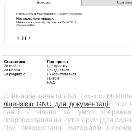
Переклади
Оригінальн
Magyar Nemzet MagyarNemzet
(Hungary, Hungarian)
Незадоволені міліцією
Майже копія статті http://tyzhden.ua/News/35017
10.11.2011 20:15:00
[1]
Статистика
Про проект
За країною
Цілі проекту
За мовою
Приєднатися
За рубрикою
Як користуватися
сайтом
F.A.Q.
Спільнобачення.ІноЗМІ (ex-InoZMI.Ruth
ліцензією GNU для документації
, тож 
сайті - вільне за умов збережен
гіперпосилання на Рутенорум (для перек
При використанні матеріалів інозем